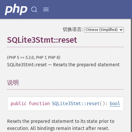
切换语言:
SQLite3Stmt::reset
(PHP 5 >= 5.3.0, PHP 7, PHP 8)
SQLite3Stmt::reset
—
Resets the prepared statement
说明
¶
public
function
SQLite3Stmt::reset
():
bool
Resets the prepared statement to its state prior to
execution. All bindings remain intact after reset.