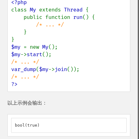
class 
My 
extends 
Thread 
{

    public function 
run
() {

/* ... */

}

$my 
= new 
My
$my
->
start
var_dump
(
$my
->
join
?>
以上示例会输出：
bool(true)