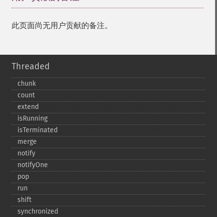
此页面尚无用户贡献的备注。
Threaded
chunk
count
extend
isRunning
isTerminated
merge
notify
notifyOne
pop
run
shift
synchronized