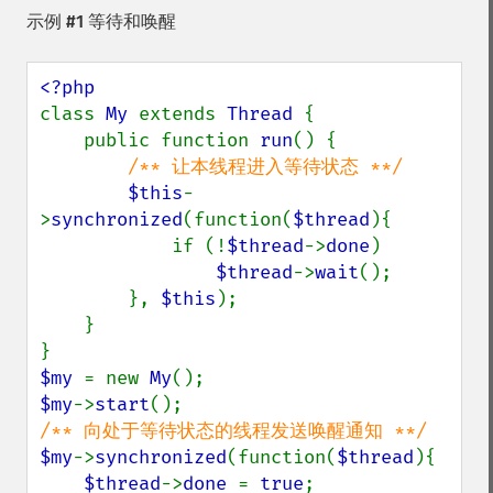
示例 #1 等待和唤醒
class 
My 
extends 
Thread 
{

    public function 
run
() {

/** 让本线程进入等待状态 **/

$this
-
>
synchronized
(function(
$thread
){

            if (!
$thread
->
done
)

$thread
->
wait
();

        }, 
$this
);

    }

$my 
= new 
My
$my
->
start
$my
->
synchronized
(function(
$thread
){

$thread
->
done 
= 
true
;
