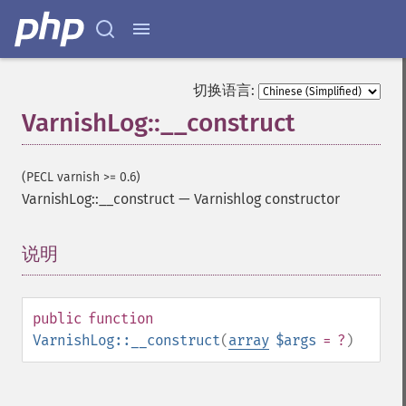
切换语言:
VarnishLog::__construct
(PECL varnish >= 0.6)
VarnishLog::__construct
—
Varnishlog constructor
说明
¶
public
function
VarnishLog::__construct
(
array
$args
= ?
)