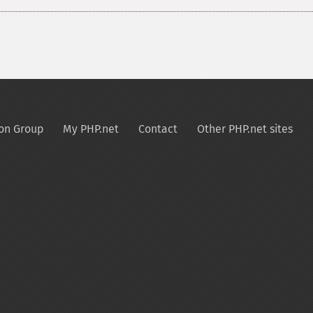
on Group
My PHP.net
Contact
Other PHP.net sites