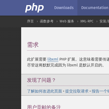
Downloads
Documentation
序言
函数参考
Web 服务
XML-RPC
安装/
需求
¶
此扩展需要
libxml
PHP 扩展。这意味着需要传
尽管这将默默完成因为 libxml 是默认开启的。
发现了问题？
了解如何改进此页面
•
提交拉取请求
•
报告一个
用户贡献的备注