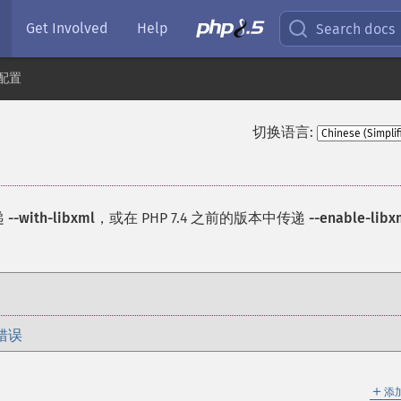
Get Involved
Help
Search docs
配置
切换语言:
递
--with-libxml
，或在 PHP 7.4 之前的版本中传递
--enable-libx
错误
＋
添