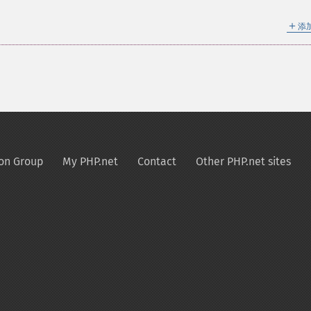
＋
添
on Group
My PHP.net
Contact
Other PHP.net sites