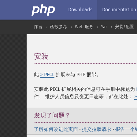
Downloads
Documentation
序言
函数参考
Web 服务
Yar
安装/配置
安装
¶
此
» PECL
扩展未与 PHP 捆绑。
安装此 PECL 扩展相关的信息可在手册中标题为
件、 维护人员信息及变更日志等，都在此处：
»
发现了问题？
了解如何改进此页面
•
提交拉取请求
•
报告一个