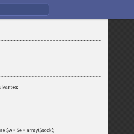
uivantes:
 $w = $e = array($sock);