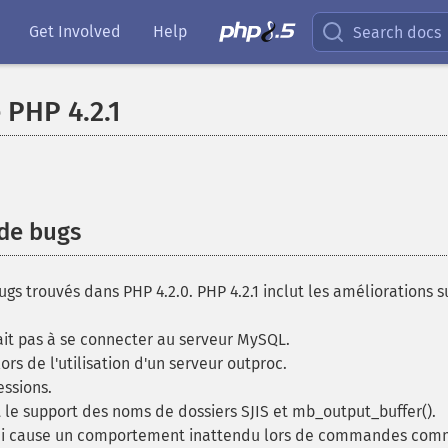
Get Involved
Help
Search docs
 PHP 4.2.1
 de bugs
gs trouvés dans PHP 4.2.0. PHP 4.2.1 inclut les améliorations s
ait pas à se connecter au serveur MySQL.
ors de l'utilisation d'un serveur outproc.
ssions.
t le support des noms de dossiers SJIS et mb_output_buffer().
qui cause un comportement inattendu lors de commandes comme