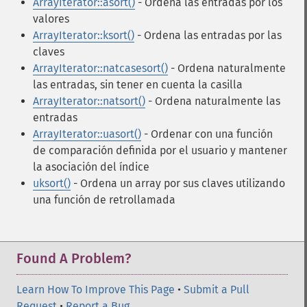
ArrayIterator::asort()
- Ordena las entradas por los
valores
ArrayIterator::ksort()
- Ordena las entradas por las
claves
ArrayIterator::natcasesort()
- Ordena naturalmente
las entradas, sin tener en cuenta la casilla
ArrayIterator::natsort()
- Ordena naturalmente las
entradas
ArrayIterator::uasort()
- Ordenar con una función
de comparación definida por el usuario y mantener
la asociación del índice
uksort()
- Ordena un array por sus claves utilizando
una función de retrollamada
Found A Problem?
Learn How To Improve This Page
•
Submit a Pull
Request
•
Report a Bug