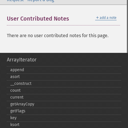
＋
User Contributed Notes
add a note
There are no user contributed notes for this page.
ArrayIterator
append
asort
_​_​construct
count
current
getArrayCopy
getFlags
key
ksort