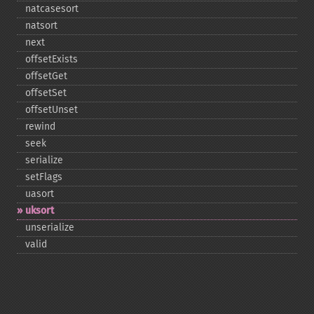
natcasesort
natsort
next
offsetExists
offsetGet
offsetSet
offsetUnset
rewind
seek
serialize
setFlags
uasort
uksort
unserialize
valid