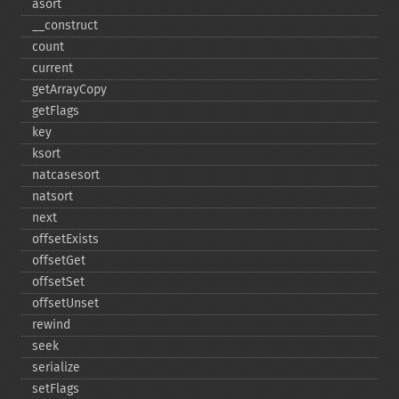
asort
_​_​construct
count
current
getArrayCopy
getFlags
key
ksort
natcasesort
natsort
next
offsetExists
offsetGet
offsetSet
offsetUnset
rewind
seek
serialize
setFlags