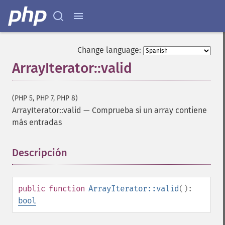
Change language:
ArrayIterator::valid
(PHP 5, PHP 7, PHP 8)
ArrayIterator::valid
—
Comprueba si un array contiene
más entradas
Descripción
¶
public
function
ArrayIterator::valid
():
bool