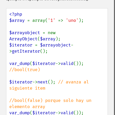
<?php

$array 
= array(
'1' 
=> 
'uno'
);

$arrayobject 
= new 
ArrayObject
(
$array
$iterator 
= 
$arrayobject
-
>
getIterator
();

var_dump
(
$iterator
->
valid
()); 
//bool(true)

$iterator
->
next
(); 
// avanza al 
siguiente ítem

//bool(false) porque solo hay un 
var_dump
(
$iterator
->
valid