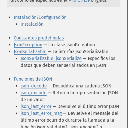
tal como se especifica en el
» RFC 7159
original.
Instalación/Configuración
Instalación
Constantes predefinidas
JsonException
— La clase JsonException
JsonSerializable
— La interfaz JsonSerializable
JsonSerializable::jsonSerialize
— Especifica los
datos que deben ser serializados en JSON
Funciones de JSON
json_decode
— Decodifica una cadena JSON
json_encode
— Retorna la representación JSON
de un valor
json_last_error
— Devuelve el último error JSON
json_last_error_msg
— Devuelve el mensaje del
último error ocurrido durante la llamada a la
función json_validate(), json_encode() o