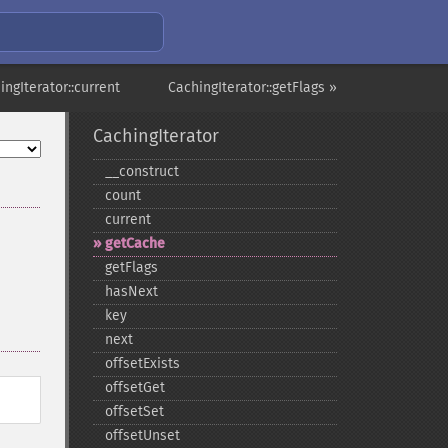
ingIterator::current
CachingIterator::getFlags »
CachingIterator
_​_​construct
count
current
getCache
getFlags
hasNext
key
next
offsetExists
offsetGet
offsetSet
offsetUnset