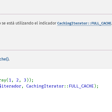
se está utilizando el indicador
CachingIterator::FULL_CACHE
che()
.
ray(
1
, 
2
, 
3
$iterador
, 
CachingIterator
::
FULL_CACHE
);
