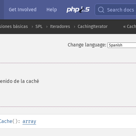
Get Involved
Help
Search docs
siones básicas
SPL
Iteradores
CachingIterator
« Cach
Change language:
enido de la caché
Cache
():
array