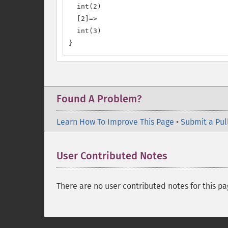
  int(2)

  [2]=>

  int(3)

}
Found A Problem?
Learn How To Improve This Page
•
Submit a Pul
User Contributed Notes
There are no user contributed notes for this pa