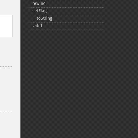
rewind
setFlags
_​_​toString
valid