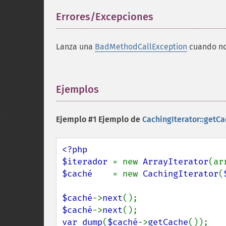
Errores/Excepciones
¶
Lanza una
BadMethodCallException
cuando no 
Ejemplos
¶
Ejemplo #1 Ejemplo de
CachingIterator::getCa
<?php

$iterador 
= new 
ArrayIterator
(ar
$caché    
= new 
CachingIterator
(
$caché
->
next
$caché
->
next
var_dump
(
$caché
->
getCache
());
