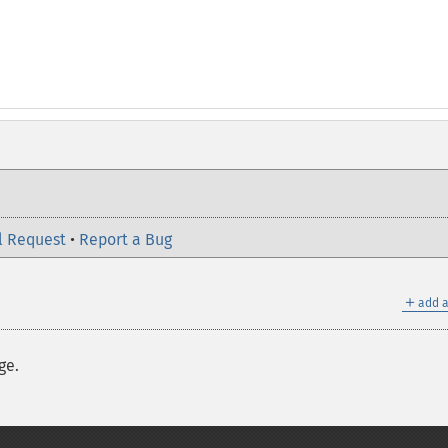
l Request
•
Report a Bug
＋
add a
ge.