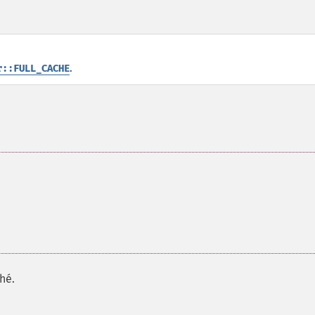
.
r::FULL_CACHE
hé.