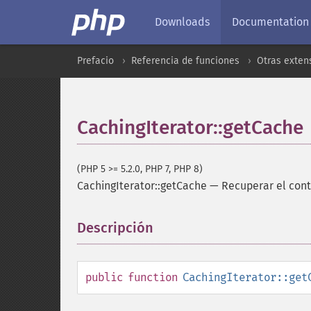
Downloads
Documentation
Prefacio
Referencia de funciones
Otras exten
CachingIterator::getCache
(PHP 5 >= 5.2.0, PHP 7, PHP 8)
CachingIterator::getCache
—
Recuperar el cont
Descripción
¶
public
function
CachingIterator::get