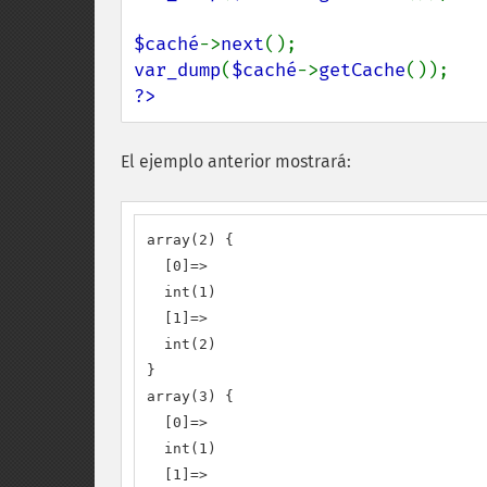
$caché
->
next
var_dump
(
$caché
->
getCache
?>
El ejemplo anterior mostrará:
array(2) {

  [0]=>

  int(1)

  [1]=>

  int(2)

}

array(3) {

  [0]=>

  int(1)

  [1]=>
