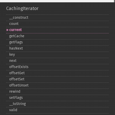
CachingIterator
_​_​construct
count
current
getCache
getFlags
hasNext
key
next
offsetExists
offsetGet
offsetSet
offsetUnset
rewind
setFlags
_​_​toString
valid