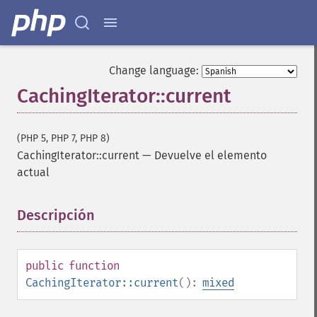
Change language:
CachingIterator::current
(PHP 5, PHP 7, PHP 8)
CachingIterator::current
—
Devuelve el elemento
actual
Descripción
¶
public
function
CachingIterator::current
():
mixed