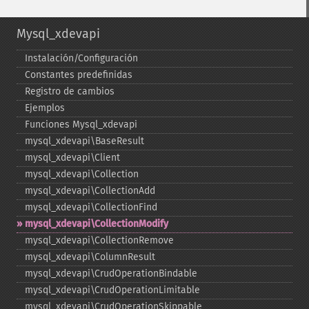
Mysql_xdevapi
Instalación/Configuración
Constantes predefinidas
Registro de cambios
Ejemplos
Funciones Mysql_​xdevapi
mysql_​xdevapi\BaseResult
mysql_​xdevapi\Client
mysql_​xdevapi\Collection
mysql_​xdevapi\CollectionAdd
mysql_​xdevapi\CollectionFind
mysql_​xdevapi\CollectionModify
mysql_​xdevapi\CollectionRemove
mysql_​xdevapi\ColumnResult
mysql_​xdevapi\CrudOperationBindable
mysql_​xdevapi\CrudOperationLimitable
mysql_​xdevapi\CrudOperationSkippable