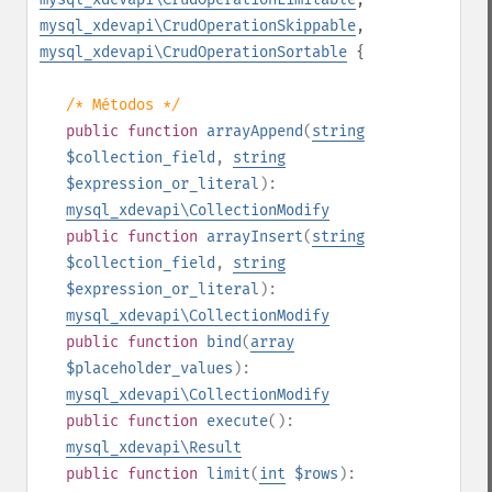
mysql_xdevapi\CrudOperationSkippable
,
mysql_xdevapi\CrudOperationSortable
{
/* Métodos */
public
function
arrayAppend
(
string
$collection_field
,
string
$expression_or_literal
):
mysql_xdevapi\CollectionModify
public
function
arrayInsert
(
string
$collection_field
,
string
$expression_or_literal
):
mysql_xdevapi\CollectionModify
public
function
bind
(
array
$placeholder_values
):
mysql_xdevapi\CollectionModify
public
function
execute
():
mysql_xdevapi\Result
public
function
limit
(
int
$rows
):