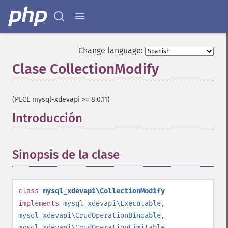
Change language:
Clase CollectionModify
¶
(PECL mysql-xdevapi >= 8.0.11)
Introducción
¶
Sinopsis de la clase
¶
class
mysql_xdevapi\CollectionModify
implements
mysql_xdevapi\Executable
,
mysql_xdevapi\CrudOperationBindable
,
mysql_xdevapi\CrudOperationLimitable
,