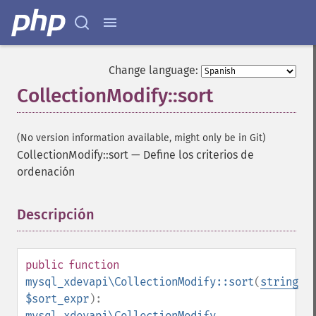
Change language:
CollectionModify::sort
(No version information available, might only be in Git)
CollectionModify::sort
—
Define los criterios de
ordenación
Descripción
¶
public
function
mysql_xdevapi\CollectionModify::sort
(
string
$sort_expr
):
mysql_xdevapi\CollectionModify