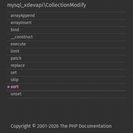
mysql_xdevapi\CollectionModify
arrayAppend
arrayInsert
bind
_​_​construct
execute
limit
patch
replace
set
skip
sort
unset
Copyright © 2001-2026 The PHP Documentation