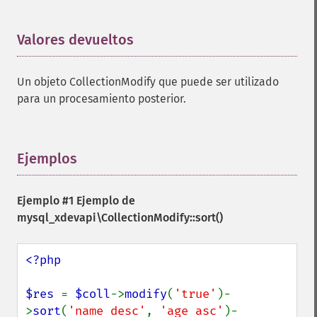
Valores devueltos
¶
Un objeto CollectionModify que puede ser utilizado
para un procesamiento posterior.
Ejemplos
¶
Ejemplo #1 Ejemplo de
mysql_xdevapi\CollectionModify::sort()
<?php

$res 
= 
$coll
->
modify
(
'true'
)-
>
sort
(
'name desc'
, 
'age asc'
)-