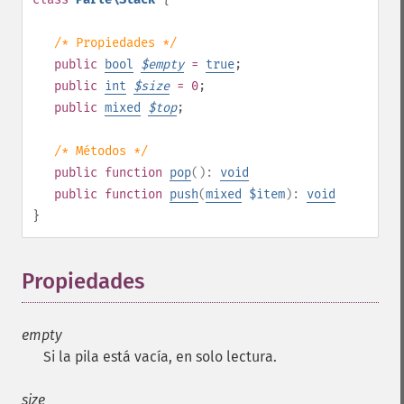
/* Propiedades */
public
bool
$
empty
=
true
;
public
int
$
size
= 0
;
public
mixed
$
top
;
/* Métodos */
public
function
pop
():
void
public
function
push
(
mixed
$item
):
void
}
Propiedades
¶
empty
Si la pila está vacía, en solo lectura.
size