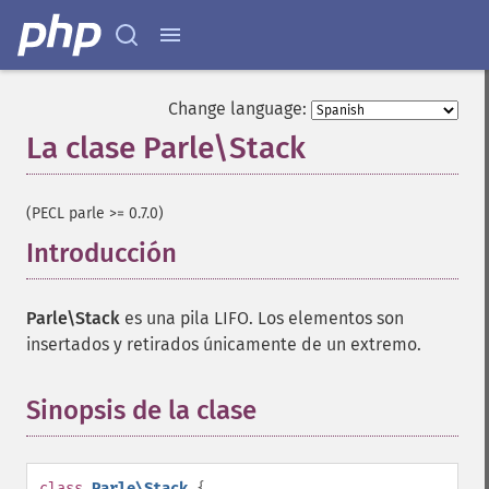
Change language:
La clase Parle\Stack
¶
(PECL parle >= 0.7.0)
Introducción
¶
Parle\Stack
es una pila LIFO. Los elementos son
insertados y retirados únicamente de un extremo.
Sinopsis de la clase
¶
class
Parle\Stack
{