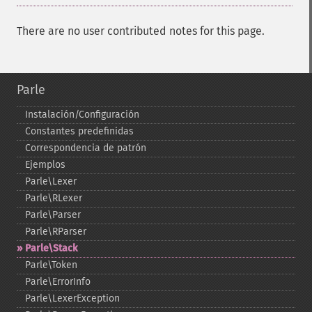
There are no user contributed notes for this page.
Parle
Instalación/Configuración
Constantes predefinidas
Correspondencia de patrón
Ejemplos
Parle\Lexer
Parle\RLexer
Parle\Parser
Parle\RParser
Parle\Stack
Parle\Token
Parle\ErrorInfo
Parle\LexerException