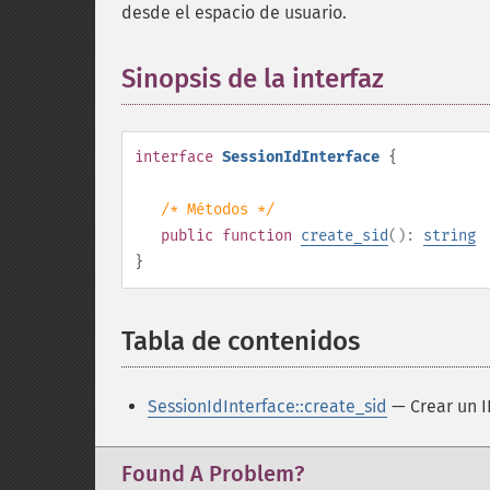
desde el espacio de usuario.
Sinopsis de la interfaz
¶
interface
SessionIdInterface
{
/* Métodos */
public
function
create_sid
():
string
}
Tabla de contenidos
¶
SessionIdInterface::create_sid
— Crear un I
Found A Problem?