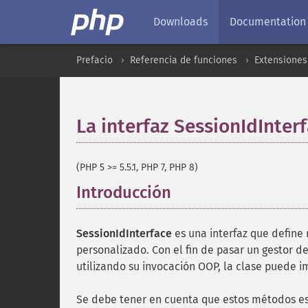
Downloads
Documentation
Prefacio
Referencia de funciones
Extensiones
La interfaz SessionIdInter
(PHP 5 >= 5.5.1, PHP 7, PHP 8)
Introducción
¶
SessionIdInterface
es una interfaz que define
personalizado. Con el fin de pasar un gestor d
utilizando su invocación
OOP
, la clase puede i
Se debe tener en cuenta que estos métodos es