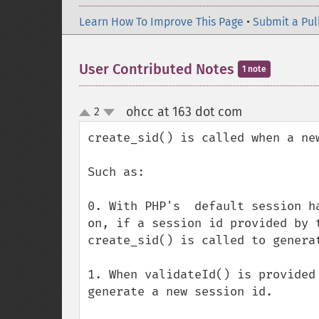
Learn How To Improve This Page
•
Submit a Pul
User Contributed Notes
1 note
ohcc at 163 dot com
2
¶
up
down
create_sid() is called when a new
Such as:

0. With PHP's  default session h
on, if a session id provided by 
create_sid() is called to generat
1. When validateId() is provided
generate a new session id.
