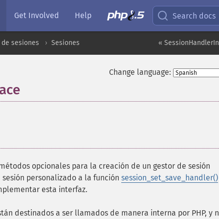
Get Involved
Help
Search docs
 de sesiones
Sesiones
« SessionHandlerInt
Change language:
face
¶
 métodos opcionales para la creación de un gestor de sesión
e sesión personalizado a la función
session_set_save_handler()
mplementar esta interfaz.
tán destinados a ser llamados de manera interna por PHP, y 