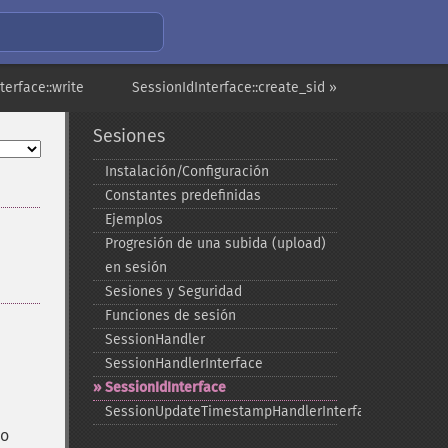
erface::write
SessionIdInterface::create_sid »
Sesiones
Instalación/Configuración
Constantes predefinidas
Ejemplos
Progresión de una subida (upload)
en sesión
Sesiones y Seguridad
Funciones de sesión
SessionHandler
SessionHandlerInterface
SessionIdInterface
SessionUpdateTimestampHandlerInterface
no