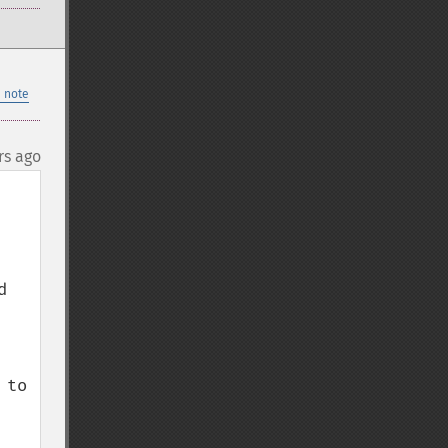
 note
rs ago
 
to 