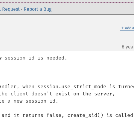
l Request
•
Report a Bug
＋
add a
6 yea
 session id is needed.

andler, when session.use_strict_mode is turned
the client doesn't exist on the server, 
e a new session id.

 and it returns false, create_sid() is called 