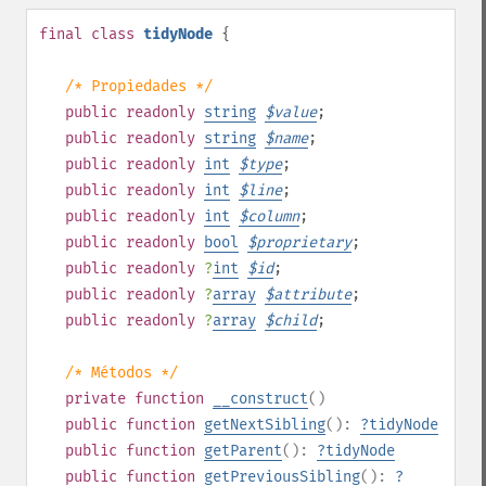
final
class
tidyNode
{
/* Propiedades */
public
readonly
string
$
value
;
public
readonly
string
$
name
;
public
readonly
int
$
type
;
public
readonly
int
$
line
;
public
readonly
int
$
column
;
public
readonly
bool
$
proprietary
;
public
readonly
?
int
$
id
;
public
readonly
?
array
$
attribute
;
public
readonly
?
array
$
child
;
/* Métodos */
private
function
__construct
()
public
function
getNextSibling
():
?
tidyNode
public
function
getParent
():
?
tidyNode
public
function
getPreviousSibling
():
?