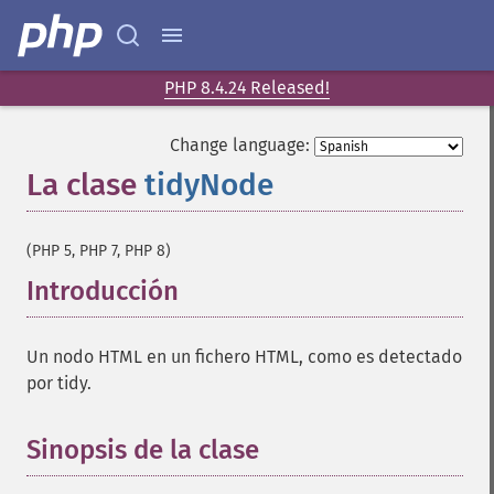
PHP 8.4.24 Released!
Change language:
La clase
tidyNode
¶
(PHP 5, PHP 7, PHP 8)
Introducción
¶
Un nodo HTML en un fichero HTML, como es detectado
por tidy.
Sinopsis de la clase
¶