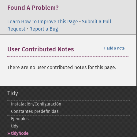
Found A Problem?
Learn How To Improve This Page
•
Submit a Pull
Request
•
Report a Bug
＋
User Contributed Notes
add a note
There are no user contributed notes for this page.
Tidy
Instalación/Configuración
Constantes predefinidas
Ejemplos
tidy
tidyNode