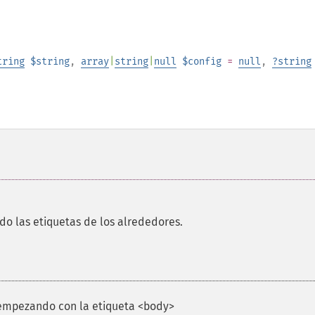
tring
$string
,
array
|
string
|
null
$config
=
null
,
?
string
o las etiquetas de los alrededores.
empezando con la etiqueta <body>