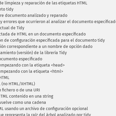
e limpieza y reparación de las etiquetas HTML
to tidy
bre documento analizado y reparado
 errores que ocurrieron al analizar el documento especificad
ctual de Tidy
ectada de HTML en un documento especificado
ón de configuración especificada para el documento tidy
ón correspondiente a un nombre de opción dado
miento (versión) de la librería Tidy
documento especificado
empezando con la etiqueta <head>
empezando con la etiqueta <html>
XHTML
ML (no HTML/XHTML)
n fichero o de una URI
TML contenido en una string
evuelve como una cadena
 usando un archivo de configuración opcional
 representa la raíz del árbol analizado por tidy