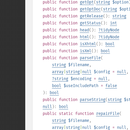
public
function
getOpt
(
string
$option
public
function
getOptDoc
(
string
$opt
public
function
getRelease
():
string
public
function
getStatus
():
int
public
function
head
():
?
tidyNode
public
function
html
():
?
tidyNode
public
function
isXhtml
():
bool
public
function
isXml
():
bool
public
function
parseFile
(
string
$filename
,
array
|
string
|
null
$config
=
null
,
?
string
$encoding
=
null
,
bool
$useIncludePath
=
false
):
bool
public
function
parseString
(
string
$s
null
):
bool
public
static
function
repairFile
(
string
$filename
,
array
|
string
|
null
$config
=
null
,