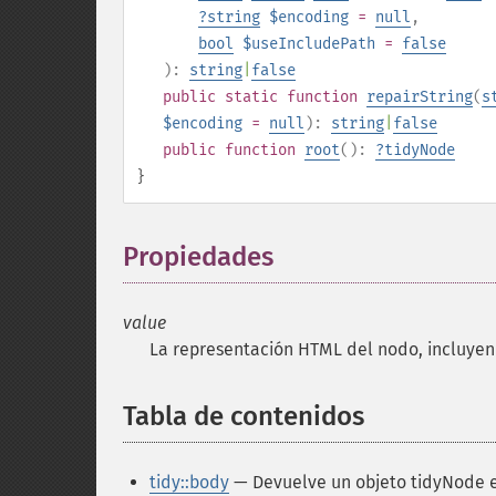
?
string
$encoding
=
null
,
bool
$useIncludePath
=
false
):
string
|
false
public
static
function
repairString
(
s
$encoding
=
null
):
string
|
false
public
function
root
():
?
tidyNode
}
Propiedades
¶
value
La representación HTML del nodo, incluyend
Tabla de contenidos
¶
tidy::body
— Devuelve un objeto tidyNode 