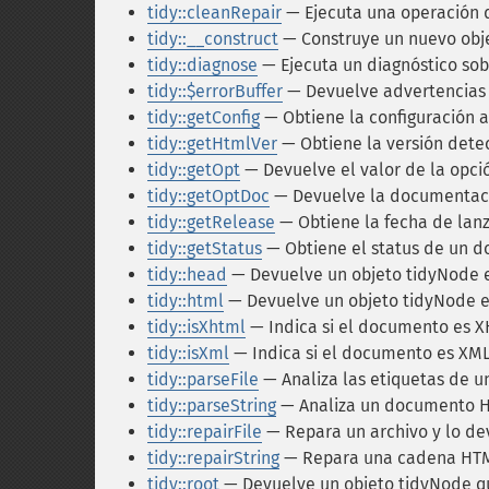
tidy::cleanRepair
— Ejecuta una operación d
tidy::__construct
— Construye un nuevo obje
tidy::diagnose
— Ejecuta un diagnóstico so
tidy::$errorBuffer
— Devuelve advertencias y
tidy::getConfig
— Obtiene la configuración a
tidy::getHtmlVer
— Obtiene la versión det
tidy::getOpt
— Devuelve el valor de la opci
tidy::getOptDoc
— Devuelve la documentaci
tidy::getRelease
— Obtiene la fecha de lanza
tidy::getStatus
— Obtiene el status de un 
tidy::head
— Devuelve un objeto tidyNode 
tidy::html
— Devuelve un objeto tidyNode 
tidy::isXhtml
— Indica si el documento es 
tidy::isXml
— Indica si el documento es X
tidy::parseFile
— Analiza las etiquetas de u
tidy::parseString
— Analiza un documento H
tidy::repairFile
— Repara un archivo y lo d
tidy::repairString
— Repara una cadena HTML
tidy::root
— Devuelve un objeto tidyNode que