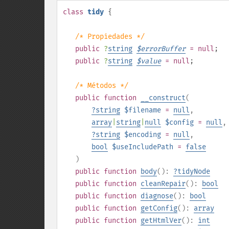
class
tidy
{
/* Propiedades */
public
?
string
$
errorBuffer
= null
;
public
?
string
$
value
= null
;
/* Métodos */
public
function
__construct
(
?
string
$filename
=
null
,
array
|
string
|
null
$config
=
null
,
?
string
$encoding
=
null
,
bool
$useIncludePath
=
false
)
public
function
body
():
?
tidyNode
public
function
cleanRepair
():
bool
public
function
diagnose
():
bool
public
function
getConfig
():
array
public
function
getHtmlVer
():
int