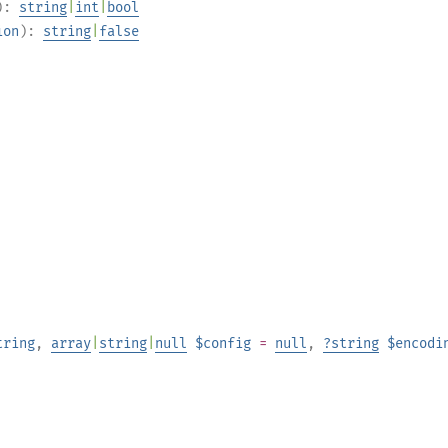
):
string
|
int
|
bool
ion
):
string
|
false
tring
,
array
|
string
|
null
$config
=
null
,
?
string
$encodi