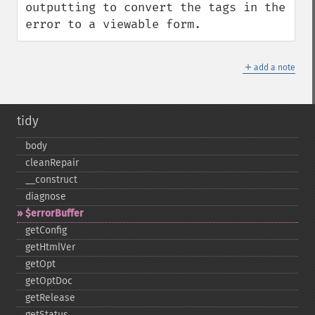
outputting to convert the tags in the 
error to a viewable form.
＋
add a note
tidy
body
cleanRepair
_​_​construct
diagnose
$errorBuffer
getConfig
getHtmlVer
getOpt
getOptDoc
getRelease
getStatus