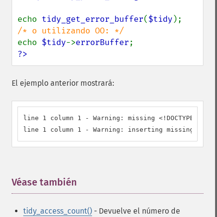
echo 
tidy_get_error_buffer
(
$tidy
echo 
$tidy
->
errorBuffer
?>
El ejemplo anterior mostrará:
line 1 column 1 - Warning: missing <!DOCTYPE> decl
line 1 column 1 - Warning: inserting missing 'titl
Véase también
¶
tidy_access_count()
- Devuelve el número de