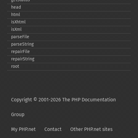
head
html
isXhtml
isXml
parseFile
parseString
repairFile
repairString
root
Copyright © 2001-2026 The PHP Documentation
Group
My PHP.net
Contact
Other PHP.net sites