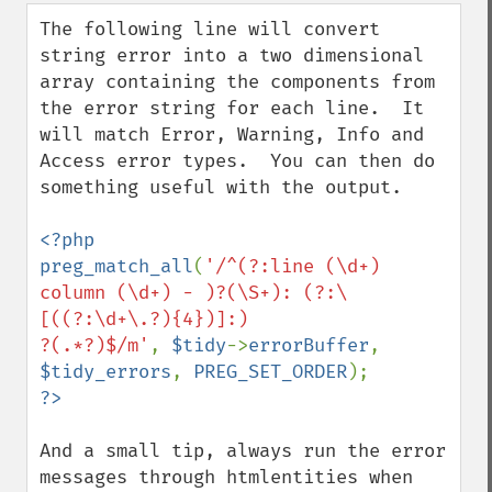
The following line will convert 
string error into a two dimensional 
array containing the components from 
the error string for each line.  It 
will match Error, Warning, Info and 
Access error types.  You can then do 
something useful with the output.

<?php

preg_match_all
(
'/^(?:line (\d+) 
column (\d+) - )?(\S+): (?:\
[((?:\d+\.?){4})]:)

?(.*?)$/m'
, 
$tidy
->
errorBuffer
, 
$tidy_errors
, 
PREG_SET_ORDER
And a small tip, always run the error 
messages through htmlentities when 