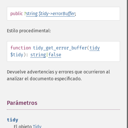
public
?
string
$tidy->errorBuffer
;
Estilo procedimental:
function
tidy_get_error_buffer
(
tidy
$tidy
):
string
|
false
Devuelve advertencias y errores que ocurrieron al
analizar el documento especificado.
Parámetros
¶
tidy
El objeto
Tidy