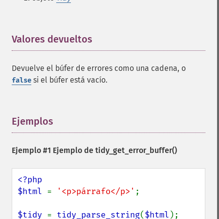
Valores devueltos
¶
Devuelve el búfer de errores como una cadena, o
si el búfer está vacío.
false
Ejemplos
¶
Ejemplo #1 Ejemplo de
tidy_get_error_buffer()
<?php

$html 
= 
'<p>párrafo</p>'
;

$tidy 
= 
tidy_parse_string
(
$html
);
