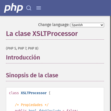
Change language:
La clase XSLTProcessor
¶
(PHP 5, PHP 7, PHP 8)
Introducción
¶
Sinopsis de la clase
¶
class
XSLTProcessor
{
/* Propiedades */
public
bool
$
doXInclude
= false
;