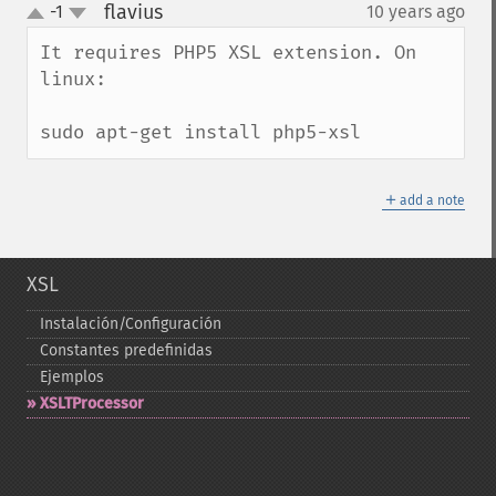
flavius
-1
10 years ago
¶
up
down
It requires PHP5 XSL extension. On 
linux:

sudo apt-get install php5-xsl
＋
add a note
XSL
Instalación/Configuración
Constantes predefinidas
Ejemplos
XSLTProcessor