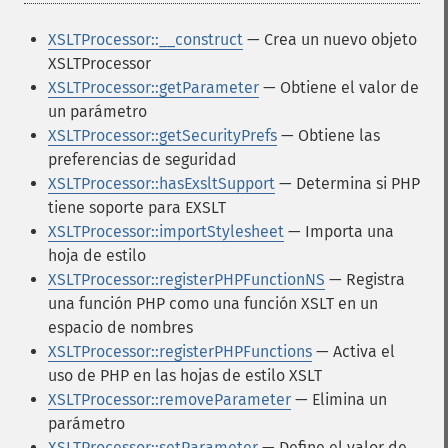
XSLTProcessor::__construct
— Crea un nuevo objeto
XSLTProcessor
XSLTProcessor::getParameter
— Obtiene el valor de
un parámetro
XSLTProcessor::getSecurityPrefs
— Obtiene las
preferencias de seguridad
XSLTProcessor::hasExsltSupport
— Determina si PHP
tiene soporte para EXSLT
XSLTProcessor::importStylesheet
— Importa una
hoja de estilo
XSLTProcessor::registerPHPFunctionNS
— Registra
una función PHP como una función XSLT en un
espacio de nombres
XSLTProcessor::registerPHPFunctions
— Activa el
uso de PHP en las hojas de estilo XSLT
XSLTProcessor::removeParameter
— Elimina un
parámetro
XSLTProcessor::setParameter
— Define el valor de