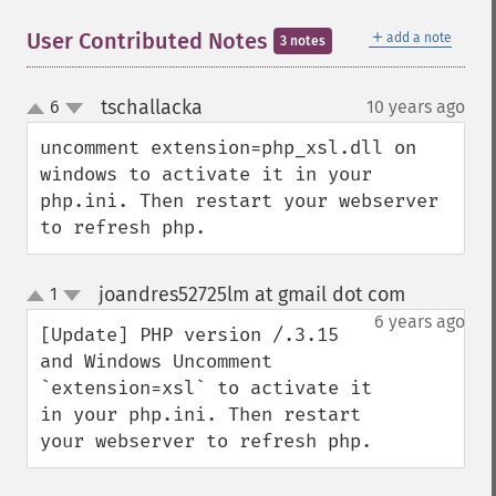
＋
User Contributed Notes
add a note
3 notes
tschallacka
6
10 years ago
¶
up
down
uncomment extension=php_xsl.dll on 
windows to activate it in your 
php.ini. Then restart your webserver 
to refresh php.
joandres52725lm at gmail dot com
1
¶
up
down
6 years ago
[Update] PHP version /.3.15 
and Windows Uncomment 
`extension=xsl` to activate it 
in your php.ini. Then restart 
your webserver to refresh php.