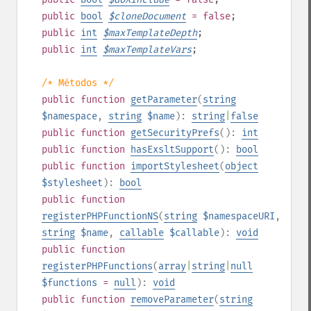
public
bool
$
cloneDocument
= false
;
public
int
$
maxTemplateDepth
;
public
int
$
maxTemplateVars
;
/* Métodos */
public
function
getParameter
(
string
$namespace
,
string
$name
):
string
|
false
public
function
getSecurityPrefs
():
int
public
function
hasExsltSupport
():
bool
public
function
importStylesheet
(
object
$stylesheet
):
bool
public
function
registerPHPFunctionNS
(
string
$namespaceURI
,
string
$name
,
callable
$callable
):
void
public
function
registerPHPFunctions
(
array
|
string
|
null
$functions
=
null
):
void
public
function
removeParameter
(
string