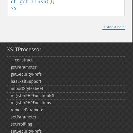
ob_get_flush
?>
＋
add a note
XSLTProcessor
_​_​construct
getParameter
getSecurityPrefs
hasExsltSupport
importStylesheet
registerPHPFunctionNS
registerPHPFunctions
removeParameter
setParameter
setProfiling
setSecurityPrefs