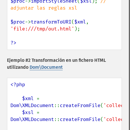
$proc
->
importStyleSheet
(
$xsl
); 
// 
adjuntar las reglas xsl

$proc
->
transformToURI
(
$xml
, 
'file:///tmp/out.html'
);

?>
Ejemplo #2 Transformación en un fichero HTML
utilizando
Dom\Document
<?php

    $xml 
= 
Dom\XMLDocument
::
createFromFile
(
'collecti
$xsl 
= 
Dom\XMLDocument
::
createFromFile
(
'collecti