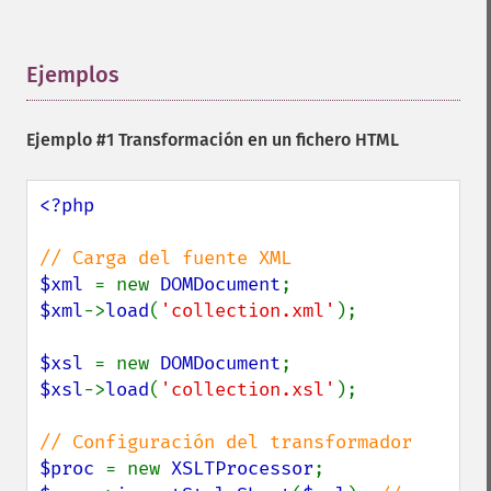
Ejemplos
¶
Ejemplo #1 Transformación en un fichero HTML
<?php

$xml 
= new 
DOMDocument
$xml
->
load
(
'collection.xml'
);

$xsl 
= new 
DOMDocument
$xsl
->
load
(
'collection.xsl'
);

$proc 
= new 
XSLTProcessor