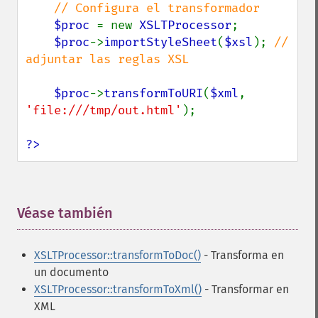
// Configura el transformador

$proc 
= new 
XSLTProcessor
;

$proc
->
importStyleSheet
(
$xsl
); 
// 
adjuntar las reglas XSL

$proc
->
transformToURI
(
$xml
, 
'file:///tmp/out.html'
);

?>
Véase también
¶
XSLTProcessor::transformToDoc()
- Transforma en
un documento
XSLTProcessor::transformToXml()
- Transformar en
XML