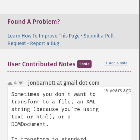
Found A Problem?
Learn How To Improve This Page
•
Submit a Pull
Request
•
Report a Bug
＋
User Contributed Notes
add a note
1 note
jonbarnett at gmail dot com
4
¶
up
down
19 years ago
Sometimes you don't want to 
transform to a file, an XML 
string (because you're using 
text or html), or a 
DOMDocument.

To transform to standard 