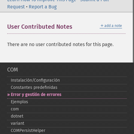
Request
•
Report a Bug
＋
User Contributed Notes
add a note
There are no user contributed notes for this page.
COM
Instalación/Configuración
Constantes predefinidas
Error y gestión de errores
Ejemplos
com
dotnet
variant
COMPersistHelper