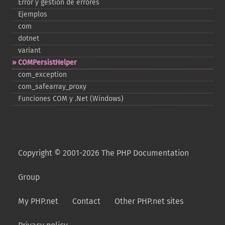
Error y gestión de errores
Ejemplos
com
dotnet
variant
COMPersistHelper
com_​exception
com_​safearray_​proxy
Funciones COM y .Net (Windows)
Copyright © 2001-2026 The PHP Documentation
Group
My PHP.net
Contact
Other PHP.net sites