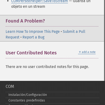
COMPersistHelper::SaveToStream
— Guarda un
objeto en un stream
Found A Problem?
Learn How To Improve This Page
•
Submit a Pull
Request
•
Report a Bug
＋
User Contributed Notes
add a note
There are no user contributed notes for this page.
COM
Instalación/Configuración
Constantes predefinidas