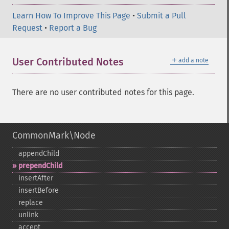
Learn How To Improve This Page
•
Submit a Pull
Request
•
Report a Bug
＋
User Contributed Notes
add a note
There are no user contributed notes for this page.
CommonMark\Node
appendChild
prependChild
insertAfter
insertBefore
replace
unlink
accept