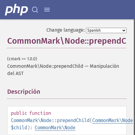
Change language:
CommonMark\Node::prependChi
(cmark >= 1.0.0)
CommonMark\Node::prependChild
—
Manipulación
del AST
Descripción
¶
public
function
CommonMark\Node::prependChild
(
CommonMark\Node
$child
):
CommonMark\Node