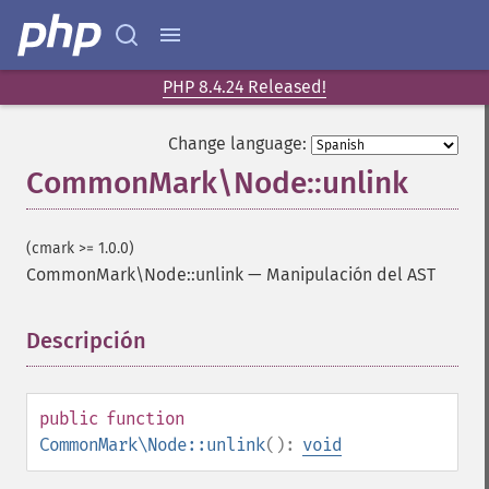
PHP 8.4.24 Released!
Change language:
CommonMark\Node::unlink
(cmark >= 1.0.0)
CommonMark\Node::unlink
—
Manipulación del AST
Descripción
¶
public
function
CommonMark\Node::unlink
():
void