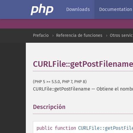
Downloads
Documentation
Prefacio
Referencia de funciones
Otros servic
CURLFile::getPostFilenam
(PHP 5 >= 5.5.0, PHP 7, PHP 8)
CURLFile::getPostFilename
—
Obtiene el nombr
Descripción
¶
public
function
CURLFile::getPostFil