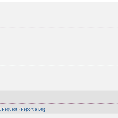
l Request
•
Report a Bug