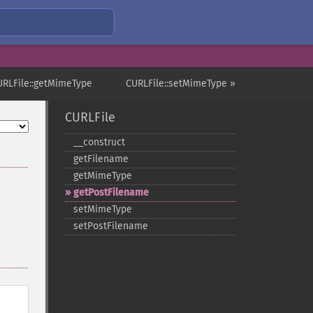
URLFile::getMimeType
CURLFile::setMimeType »
CURLFile
_​_​construct
getFilename
getMimeType
getPostFilename
setMimeType
setPostFilename