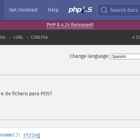
Get Involved
Help
Search docs
PHP 8.4.24 Released!
ios
cURL
CURLFile
« C
Change language:
e
e de fichero para POST
ename
():
string