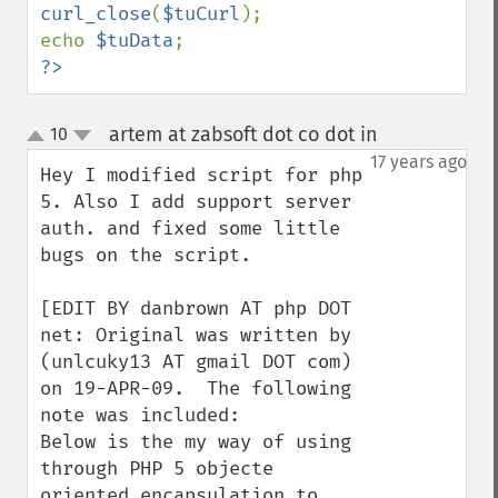
curl_close
(
$tuCurl
);

echo 
$tuData
?>
artem at zabsoft dot co dot in
10
¶
up
down
17 years ago
Hey I modified script for php 
5. Also I add support server 
auth. and fixed some little 
bugs on the script.

[EDIT BY danbrown AT php DOT 
net: Original was written by 
(unlcuky13 AT gmail DOT com) 
on 19-APR-09.  The following 
note was included:

Below is the my way of using 
through PHP 5 objecte 
oriented encapsulation to 