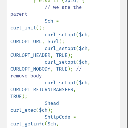
        } else if (
$pid
) {

// we are the 
parent

$ch 
= 
curl_init
();

curl_setopt
(
$ch
, 
CURLOPT_URL
, 
$url
);

curl_setopt
(
$ch
, 
CURLOPT_HEADER
, 
TRUE
);

curl_setopt
(
$ch
, 
CURLOPT_NOBODY
, 
TRUE
); 
// 
remove body

curl_setopt
(
$ch
, 
CURLOPT_RETURNTRANSFER
, 
TRUE
);

$head 
= 
curl_exec
(
$ch
);

$httpCode 
= 
curl_getinfo
(
$ch
, 