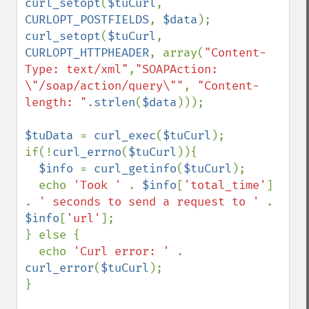
curl_setopt
(
$tuCurl
, 
CURLOPT_POSTFIELDS
, 
$data
curl_setopt
(
$tuCurl
, 
CURLOPT_HTTPHEADER
, array(
"Content-
Type: text/xml"
,
"SOAPAction: 
\"/soap/action/query\""
, 
"Content-
length: "
.
strlen
(
$data
)));

$tuData 
= 
curl_exec
(
$tuCurl
);

if(!
curl_errno
(
$tuCurl
)){

$info 
= 
curl_getinfo
(
$tuCurl
);

  echo 
'Took ' 
. 
$info
[
'total_time'
] 
. 
' seconds to send a request to ' 
. 
$info
[
'url'
];

} else {

  echo 
'Curl error: ' 
. 
curl_error
(
$tuCurl
);

}
