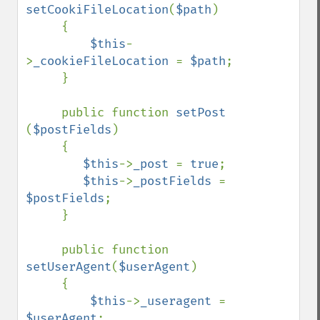
setCookiFileLocation
(
$path
)

     {

$this
-
>
_cookieFileLocation 
= 
$path
;

     }

     public function 
setPost 
(
$postFields
)

     {

$this
->
_post 
= 
true
;

$this
->
_postFields 
= 
$postFields
;

     }

     public function 
setUserAgent
(
$userAgent
)

     {

$this
->
_useragent 
= 
$userAgent
;
