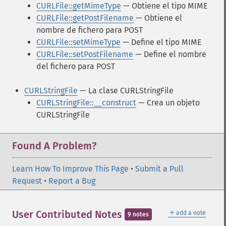
CURLFile::getMimeType
— Obtiene el tipo MIME
CURLFile::getPostFilename
— Obtiene el
nombre de fichero para POST
CURLFile::setMimeType
— Define el tipo MIME
CURLFile::setPostFilename
— Define el nombre
del fichero para POST
CURLStringFile
— La clase CURLStringFile
CURLStringFile::__construct
— Crea un objeto
CURLStringFile
Found A Problem?
Learn How To Improve This Page
•
Submit a Pull
Request
•
Report a Bug
＋
User Contributed Notes
add a note
9 notes