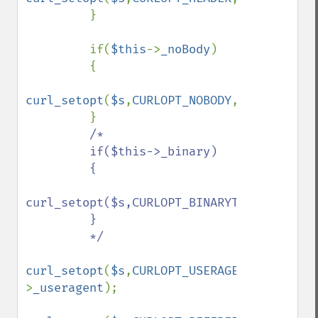
         }

         if(
$this
->
_noBody
)

         {

curl_setopt
(
$s
,
CURLOPT_NOBODY
,
true
);

         }

/*

         if($this->_binary)

         {

curl_setopt($s,CURLOPT_BINARYTRANSFER,true
         }

         */

curl_setopt
(
$s
,
CURLOPT_USERAGENT
,
$this
-
>
_useragent
);
