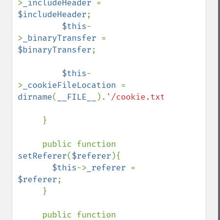
>
_includeHeader 
= 
$includeHeader
;

$this
-
>
_binaryTransfer 
= 
$binaryTransfer
;

$this
-
>
_cookieFileLocation 
= 
dirname
(
__FILE__
).
'/cookie.txt'
;

     }

     public function 
setReferer
(
$referer
){

$this
->
_referer 
= 
$referer
;

     }

     public function 