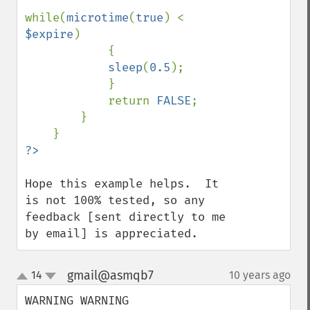
while(
microtime
(
true
) < 
$expire
)

            {

sleep
(
0.5
);

            }

            return 
FALSE
;

        }

Hope this example helps.  It 
is not 100% tested, so any 
feedback [sent directly to me 
by email] is appreciated.
gmail@asmqb7
14
10 years ago
¶
up
down
WARNING WARNING
