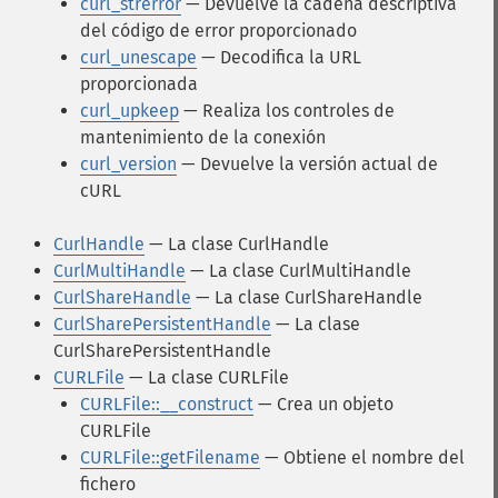
curl_strerror
— Devuelve la cadena descriptiva
del código de error proporcionado
curl_unescape
— Decodifica la URL
proporcionada
curl_upkeep
— Realiza los controles de
mantenimiento de la conexión
curl_version
— Devuelve la versión actual de
cURL
CurlHandle
— La clase CurlHandle
CurlMultiHandle
— La clase CurlMultiHandle
CurlShareHandle
— La clase CurlShareHandle
CurlSharePersistentHandle
— La clase
CurlSharePersistentHandle
CURLFile
— La clase CURLFile
CURLFile::__construct
— Crea un objeto
CURLFile
CURLFile::getFilename
— Obtiene el nombre del
fichero