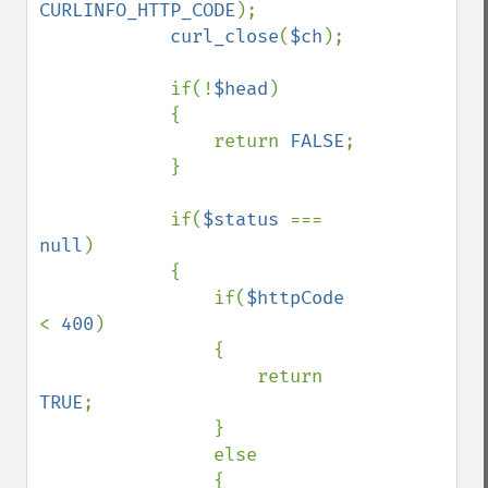
CURLINFO_HTTP_CODE
);

curl_close
(
$ch
);

            if(!
$head
)

            {

                return 
FALSE
;

            }

            if(
$status 
=== 
null
)

            {

                if(
$httpCode 
< 
400
)

                {

                    return 
TRUE
;

                }

                else

                {
