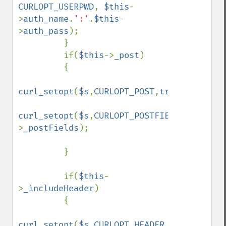
CURLOPT_USERPWD
, 
$this
-
>
auth_name
.
':'
.
$this
-
>
auth_pass
);

         }

         if(
$this
->
_post
)

         {

curl_setopt
(
$s
,
CURLOPT_POST
,
true
);

curl_setopt
(
$s
,
CURLOPT_POSTFIELDS
,
$this
-
>
_postFields
);

         }

         if(
$this
-
>
_includeHeader
)

         {

curl_setopt
(
$s
,
CURLOPT_HEADER
,
true
);
