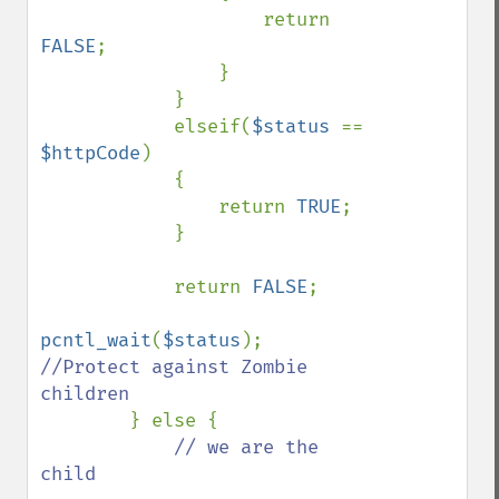
                    return 
FALSE
;

                }

            }

            elseif(
$status 
== 
$httpCode
)

            {

                return 
TRUE
;

            }

            return 
FALSE
;

pcntl_wait
(
$status
); 
//Protect against Zombie 
children

} else {

// we are the 
child
