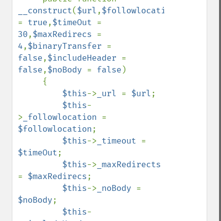
__construct
(
$url
,
$followlocation 
= 
true
,
$timeOut 
= 
30
,
$maxRedirecs 
= 
4
,
$binaryTransfer 
= 
false
,
$includeHeader 
= 
false
,
$noBody 
= 
false
)

     {

$this
->
_url 
= 
$url
;

$this
-
>
_followlocation 
= 
$followlocation
;

$this
->
_timeout 
= 
$timeOut
;

$this
->
_maxRedirects 
= 
$maxRedirecs
;

$this
->
_noBody 
= 
$noBody
;

$this
-