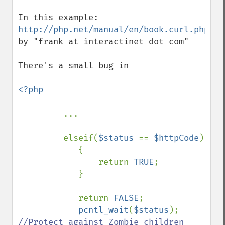
In this example: 
http://php.net/manual/en/book.curl.php#10
by "frank at interactinet dot com"

There's a small bug in

<?php

...

         elseif(
$status 
== 
$httpCode
) 

            { 

                return 
TRUE
; 

            } 

            return 
FALSE
; 

pcntl_wait
(
$status
); 
//Protect against Zombie children 
