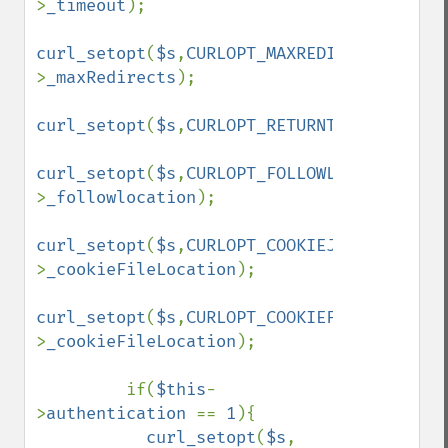
>
_timeout
);

curl_setopt
(
$s
,
CURLOPT_MAXREDIRS
,
$this
-
>
_maxRedirects
);

curl_setopt
(
$s
,
CURLOPT_RETURNTRANSFER
,
tru
curl_setopt
(
$s
,
CURLOPT_FOLLOWLOCATION
,
$th
>
_followlocation
);

curl_setopt
(
$s
,
CURLOPT_COOKIEJAR
,
$this
-
>
_cookieFileLocation
);

curl_setopt
(
$s
,
CURLOPT_COOKIEFILE
,
$this
-
>
_cookieFileLocation
);

         if(
$this
-
>
authentication 
== 
1
){

curl_setopt
(
$s
, 