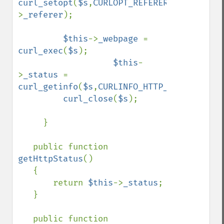
curl_setopt
(
$s
,
CURLOPT_REFERER
,
$this
-
>
_referer
);

$this
->
_webpage 
= 
curl_exec
(
$s
);

$this
-
>
_status 
= 
curl_getinfo
(
$s
,
CURLINFO_HTTP_CODE
);

curl_close
(
$s
);

     }

   public function 
getHttpStatus
()

   {

       return 
$this
->
_status
;

   }

   public function 