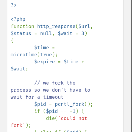
function 
http_response
(
$url
, 
$status 
= 
null
, 
$wait 
= 
3
)

{

$time 
= 
microtime
(
true
);

$expire 
= 
$time 
+ 
$wait
;

// we fork the 
process so we don't have to 
wait for a timeout

$pid 
= 
pcntl_fork
();

        if (
$pid 
== -
1
) {

            die(
'could not 
fork'
);
