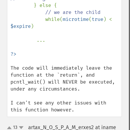
} else { 

// we are the child 

while(
microtime
(
true
) < 
$expire
) 

         ...

The code will immediately leave the 
function at the `return`, and 
pcntl_wait() will NEVER be executed, 
under any circumstances.

I can't see any other issues with 
this function however.
artax_N_O_S_P_A_M_erxes2 at iname
13
up