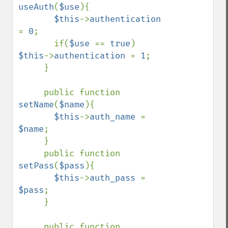
useAuth
(
$use
){

$this
->
authentication 
= 
0
;

       if(
$use 
== 
true
) 
$this
->
authentication 
= 
1
;

     }

     public function 
setName
(
$name
){

$this
->
auth_name 
= 
$name
;

     }

     public function 
setPass
(
$pass
){

$this
->
auth_pass 
= 
$pass
;

     }

     public function 