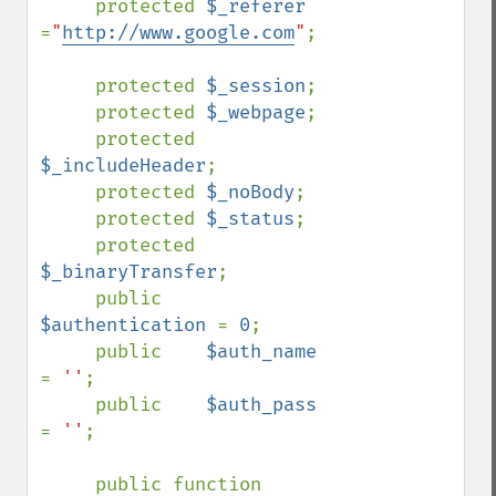
     protected 
$_referer 
=
"
http://www.google.com
"
;

     protected 
$_session
;

     protected 
$_webpage
;

     protected 
$_includeHeader
;

     protected 
$_noBody
;

     protected 
$_status
;

     protected 
$_binaryTransfer
;

     public    
$authentication 
= 
0
;

     public    
$auth_name      
= 
''
;

     public    
$auth_pass      
= 
''
;

     public function 