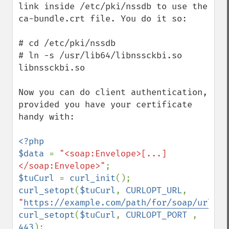
link inside /etc/pki/nssdb to use the 
ca-bundle.crt file. You do it so:

# cd /etc/pki/nssdb

# ln -s /usr/lib64/libnssckbi.so 
libnssckbi.so

Now you can do client authentication, 
provided you have your certificate 
handy with:

<?php

$data 
= 
"<soap:Envelope>[...]
</soap:Envelope>"
$tuCurl 
= 
curl_init
curl_setopt
(
$tuCurl
, 
CURLOPT_URL
, 
"
https://example.com/path/for/soap/url/
"
curl_setopt
(
$tuCurl
, 
CURLOPT_PORT 
, 
443