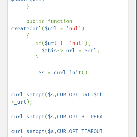
     }

     public function 
createCurl
(
$url 
= 
'nul'
)

     {

        if(
$url 
!= 
'nul'
){

$this
->
_url 
= 
$url
;

        }

$s 
= 
curl_init
();

curl_setopt
(
$s
,
CURLOPT_URL
,
$this
-
>
_url
);

curl_setopt
(
$s
,
CURLOPT_HTTPHEADER
,array(
'
curl_setopt
(
$s
,
CURLOPT_TIMEOUT
,
$this
-