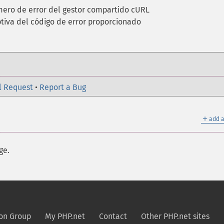
mero de error del gestor compartido cURL
tiva del código de error proporcionado
l Request
•
Report a Bug
＋
add a
ge.
on Group
My PHP.net
Contact
Other PHP.net sites