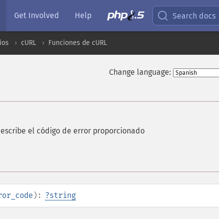
Get Involved
Help
Search docs
ios
cURL
Funciones de cURL
Change language:
describe el código de error proporcionado
ror_code
):
?
string