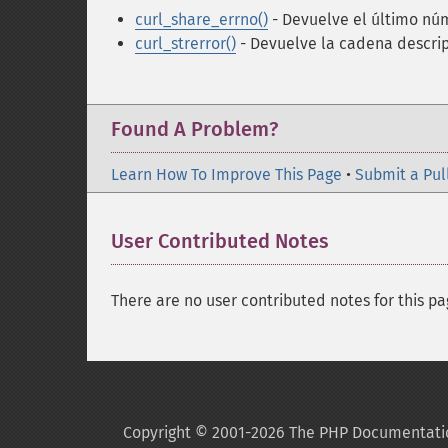
curl_share_errno()
- Devuelve el último nú
curl_strerror()
- Devuelve la cadena descrip
Found A Problem?
Learn How To Improve This Page
•
Submit a Pul
User Contributed Notes
There are no user contributed notes for this pa
Copyright © 2001-2026 The PHP Documentati