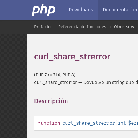
Downloads
Documentation
Prefacio
Referencia de funciones
Otros servic
curl_share_strerror
(PHP 7 >= 7.1.0, PHP 8)
curl_share_strerror
—
Devuelve un string que 
Descripción
¶
function
curl_share_strerror
(
int
$er