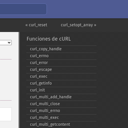
« curl_reset
curl_setopt_array »
Funciones de cURL
curl_​copy_​handle
curl_​errno
curl_​error
curl_​escape
curl_​exec
curl_​getinfo
curl_​init
curl_​multi_​add_​handle
curl_​multi_​close
curl_​multi_​errno
curl_​multi_​exec
curl_​multi_​getcontent