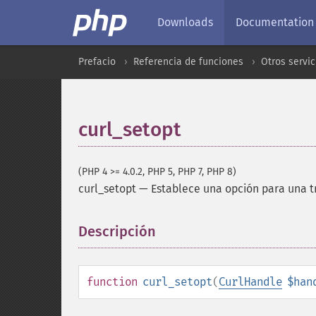
Downloads
Documentation
Prefacio
Referencia de funciones
Otros servic
curl_setopt
(PHP 4 >= 4.0.2, PHP 5, PHP 7, PHP 8)
curl_setopt
—
Establece una opción para una t
Descripción
¶
function
curl_setopt
(
CurlHandle
$han