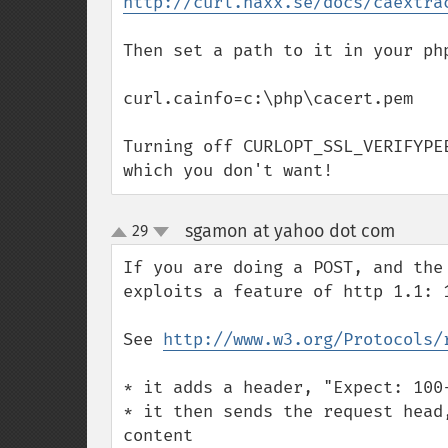
http://curl.haxx.se/docs/caextra
Then set a path to it in your php
curl.cainfo=c:\php\cacert.pem

Turning off CURLOPT_SSL_VERIFYPE
which you don't want!
sgamon at yahoo dot com
29
¶
up
down
If you are doing a POST, and the
exploits a feature of http 1.1: 1
See 
http://www.w3.org/Protocols/
* it adds a header, "Expect: 100-
* it then sends the request head
content 
