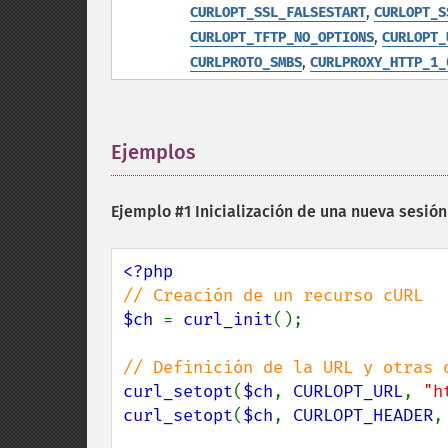
,
CURLOPT_SSL_FALSESTART
CURLOPT_S
,
CURLOPT_TFTP_NO_OPTIONS
CURLOPT_
,
CURLPROTO_SMBS
CURLPROXY_HTTP_1_
Ejemplos
¶
Ejemplo #1 Inicialización de una nueva sesi
$ch 
= 
curl_init
();

curl_setopt
(
$ch
, 
CURLOPT_URL
, 
"h
curl_setopt
(
$ch
, 
CURLOPT_HEADER
,