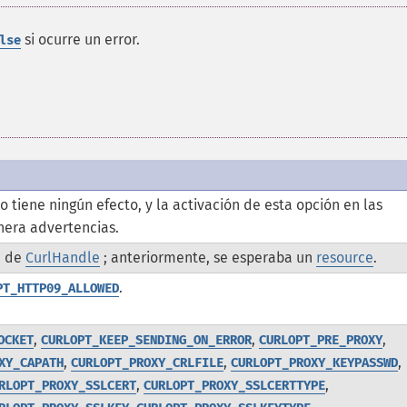
si ocurre un error.
lse
o tiene ningún efecto, y la activación de esta opción en las
nera advertencias.
a de
CurlHandle
; anteriormente, se esperaba un
resource
.
.
PT_HTTP09_ALLOWED
,
,
,
OCKET
CURLOPT_KEEP_SENDING_ON_ERROR
CURLOPT_PRE_PROXY
,
,
,
XY_CAPATH
CURLOPT_PROXY_CRLFILE
CURLOPT_PROXY_KEYPASSWD
,
,
RLOPT_PROXY_SSLCERT
CURLOPT_PROXY_SSLCERTTYPE