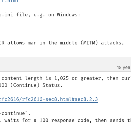
ct.html
.ini file, e.g. on Windows:

ER allows man in the middle (MITM) attacks, 
18 yea
 content length is 1,025 or greater, then curl
00 (Continue) Status.

rfc2616/rfc2616-sec8.html#sec8.2.3
continue".  

, waits for a 100 response code, then sends th