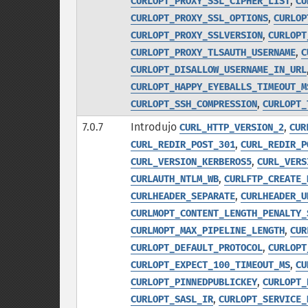
,
CURLOPT_PROXY_SSL_CIPHER_LIST
CU
,
CURLOPT_PROXY_SSL_OPTIONS
CURLOP
,
CURLOPT_PROXY_SSLVERSION
CURLOPT
,
CURLOPT_PROXY_TLSAUTH_USERNAME
C
CURLOPT_DISALLOW_USERNAME_IN_URL
CURLOPT_HAPPY_EYEBALLS_TIMEOUT_M
,
CURLOPT_SSH_COMPRESSION
CURLOPT_
7.0.7
Introdujo
,
CURL_HTTP_VERSION_2
CUR
,
CURL_REDIR_POST_301
CURL_REDIR_P
,
CURL_VERSION_KERBEROS5
CURL_VERS
,
CURLAUTH_NTLM_WB
CURLFTP_CREATE_
,
CURLHEADER_SEPARATE
CURLHEADER_U
CURLMOPT_CONTENT_LENGTH_PENALTY_
,
CURLMOPT_MAX_PIPELINE_LENGTH
CUR
,
CURLOPT_DEFAULT_PROTOCOL
CURLOPT
,
CURLOPT_EXPECT_100_TIMEOUT_MS
CU
,
CURLOPT_PINNEDPUBLICKEY
CURLOPT_
,
CURLOPT_SASL_IR
CURLOPT_SERVICE_