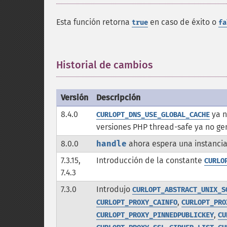
Esta función retorna
en caso de éxito o
true
fa
Historial de cambios
¶
Versión
Descripción
8.4.0
ya n
CURLOPT_DNS_USE_GLOBAL_CACHE
versiones PHP thread-safe ya no ge
8.0.0
handle
ahora espera una instanci
7.3.15,
Introducción de la constante
CURLO
7.4.3
7.3.0
Introdujo
CURLOPT_ABSTRACT_UNIX_S
,
CURLOPT_PROXY_CAINFO
CURLOPT_PRO
,
CURLOPT_PROXY_PINNEDPUBLICKEY
CU