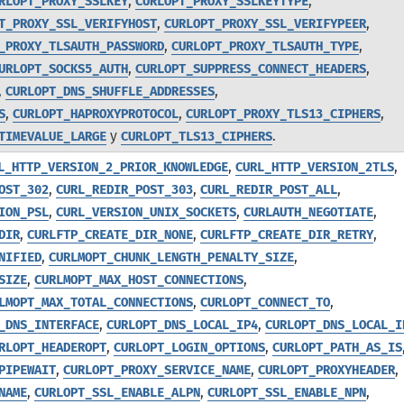
,
,
RLOPT_PROXY_SSLKEY
CURLOPT_PROXY_SSLKEYTYPE
,
,
T_PROXY_SSL_VERIFYHOST
CURLOPT_PROXY_SSL_VERIFYPEER
,
,
_PROXY_TLSAUTH_PASSWORD
CURLOPT_PROXY_TLSAUTH_TYPE
,
,
URLOPT_SOCKS5_AUTH
CURLOPT_SUPPRESS_CONNECT_HEADERS
,
,
CURLOPT_DNS_SHUFFLE_ADDRESSES
,
,
,
S
CURLOPT_HAPROXYPROTOCOL
CURLOPT_PROXY_TLS13_CIPHERS
y
.
TIMEVALUE_LARGE
CURLOPT_TLS13_CIPHERS
,
,
L_HTTP_VERSION_2_PRIOR_KNOWLEDGE
CURL_HTTP_VERSION_2TLS
,
,
,
OST_302
CURL_REDIR_POST_303
CURL_REDIR_POST_ALL
,
,
,
ION_PSL
CURL_VERSION_UNIX_SOCKETS
CURLAUTH_NEGOTIATE
,
,
,
DIR
CURLFTP_CREATE_DIR_NONE
CURLFTP_CREATE_DIR_RETRY
,
,
NIFIED
CURLMOPT_CHUNK_LENGTH_PENALTY_SIZE
,
,
SIZE
CURLMOPT_MAX_HOST_CONNECTIONS
,
,
LMOPT_MAX_TOTAL_CONNECTIONS
CURLOPT_CONNECT_TO
,
,
_DNS_INTERFACE
CURLOPT_DNS_LOCAL_IP4
CURLOPT_DNS_LOCAL_I
,
,
RLOPT_HEADEROPT
CURLOPT_LOGIN_OPTIONS
CURLOPT_PATH_AS_IS
,
,
,
PIPEWAIT
CURLOPT_PROXY_SERVICE_NAME
CURLOPT_PROXYHEADER
,
,
,
NAME
CURLOPT_SSL_ENABLE_ALPN
CURLOPT_SSL_ENABLE_NPN