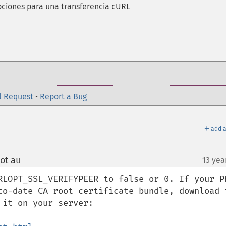
pciones para una transferencia cURL
l Request
•
Report a Bug
＋
add a
ot au
13 yea
¶
RLOPT_SSL_VERIFYPEER to false or 0. If your PH
to-date CA root certificate bundle, download t
it on your server:
