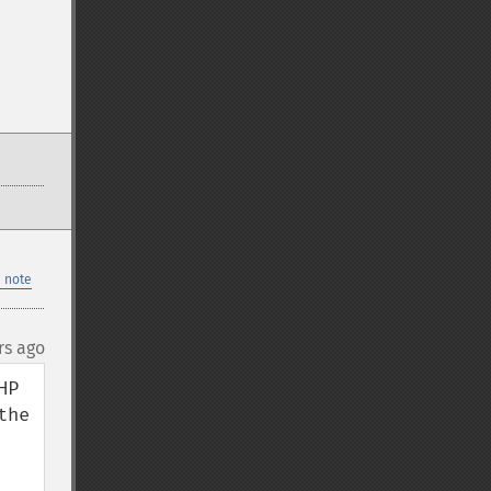
 note
rs ago
P 
he 