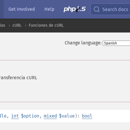
Get Involved
Help
Search docs
ios
cURL
Funciones de cURL
Change language:
ransferencia cURL
dle
,
int
$option
,
mixed
$value
):
bool