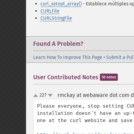
curl_setopt_array()
- Establece múltiples o
CURLFile
CURLStringFile
Found A Problem?
Learn How To Improve This Page
•
Submit a Pul
User Contributed Notes
56 notes
rmckay at webaware dot com d
227
up
down
Please everyone, stop setting CU
installation doesn't have an up-
one at the curl website and save 