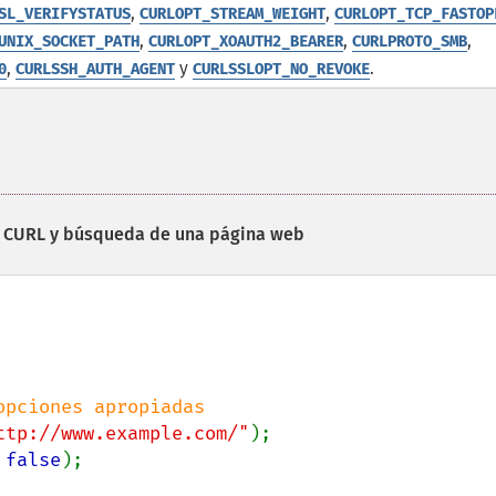
,
,
SL_VERIFYSTATUS
CURLOPT_STREAM_WEIGHT
CURLOPT_TCP_FASTOP
,
,
,
UNIX_SOCKET_PATH
CURLOPT_XOAUTH2_BEARER
CURLPROTO_SMB
,
y
.
0
CURLSSH_AUTH_AGENT
CURLSSLOPT_NO_REVOKE
ón CURL y búsqueda de una página web
ttp://www.example.com/"
 
false
);
