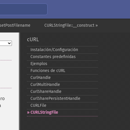
:setPostFilename
CURLStringFile::__construct »
cURL
Instalación/Configuración
Constantes predefinidas
Ejemplos
Funciones de cURL
CurlHandle
CurlMultiHandle
CurlShareHandle
ero
CurlSharePersistentHandle
a
CURLFile
CURLStringFile