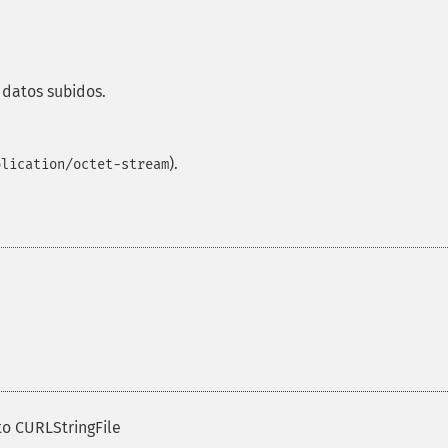
 datos subidos.
).
plication/octet-stream
o CURLStringFile