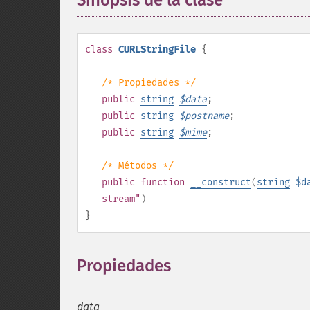
Sinopsis de la clase
¶
class
CURLStringFile
{
/* Propiedades */
public
string
$
data
;
public
string
$
postname
;
public
string
$
mime
;
/* Métodos */
public
function
__construct
(
string
$d
stream"
)
}
Propiedades
¶
data