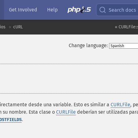
Get Involved
Help
Search docs
ios
cURL
« CURLFile:
Change language:
irectamente desde una variable. Esto es similar a
CURLFile
, p
n su nombre. Esta clase o
CURLFile
deberían ser utilizadas par
.
OSTFIELDS