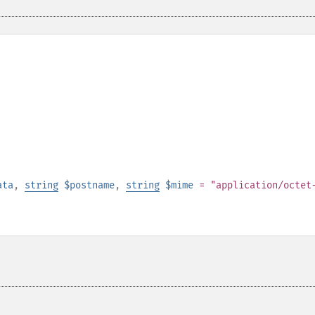
ata
,
string
$postname
,
string
$mime
= "application/octet