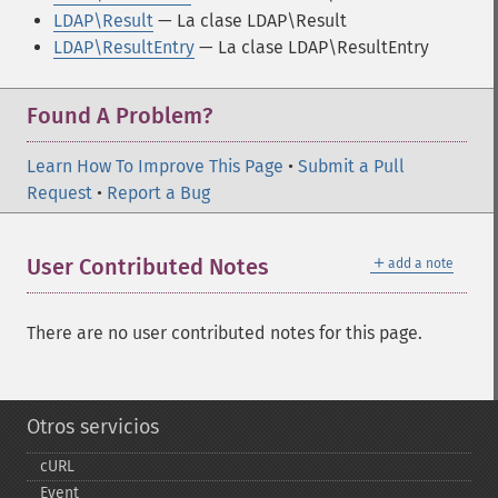
LDAP\Result
— La clase LDAP\Result
LDAP\ResultEntry
— La clase LDAP\ResultEntry
Found A Problem?
Learn How To Improve This Page
•
Submit a Pull
Request
•
Report a Bug
＋
User Contributed Notes
add a note
There are no user contributed notes for this page.
Otros servicios
cURL
Event