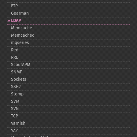
FTP
Gearman
LDAP
Memcache
Memcached
mqseries
Red
RRD
ScoutAPM
SNMP
Sockets
SSH2
Stomp
SVM
SVN
TCP
Varnish
YAZ