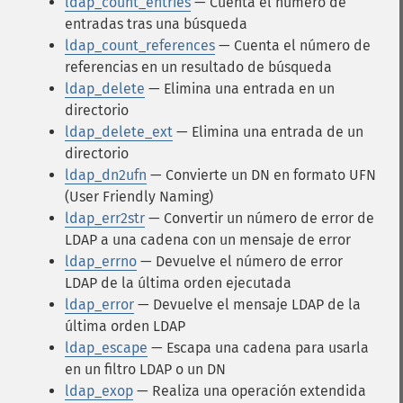
ldap_count_entries
— Cuenta el número de
entradas tras una búsqueda
ldap_count_references
— Cuenta el número de
referencias en un resultado de búsqueda
ldap_delete
— Elimina una entrada en un
directorio
ldap_delete_ext
— Elimina una entrada de un
directorio
ldap_dn2ufn
— Convierte un DN en formato UFN
(User Friendly Naming)
ldap_err2str
— Convertir un número de error de
LDAP a una cadena con un mensaje de error
ldap_errno
— Devuelve el número de error
LDAP de la última orden ejecutada
ldap_error
— Devuelve el mensaje LDAP de la
última orden LDAP
ldap_escape
— Escapa una cadena para usarla
en un filtro LDAP o un DN
ldap_exop
— Realiza una operación extendida