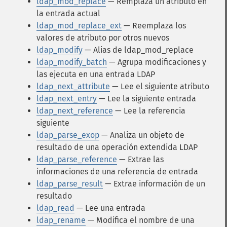
ldap_mod_replace
— Remplaza un atributo en
la entrada actual
ldap_mod_replace_ext
— Reemplaza los
valores de atributo por otros nuevos
ldap_modify
— Alias de ldap_mod_replace
ldap_modify_batch
— Agrupa modificaciones y
las ejecuta en una entrada LDAP
ldap_next_attribute
— Lee el siguiente atributo
ldap_next_entry
— Lee la siguiente entrada
ldap_next_reference
— Lee la referencia
siguiente
ldap_parse_exop
— Analiza un objeto de
resultado de una operación extendida LDAP
ldap_parse_reference
— Extrae las
informaciones de una referencia de entrada
ldap_parse_result
— Extrae información de un
resultado
ldap_read
— Lee una entrada
ldap_rename
— Modifica el nombre de una