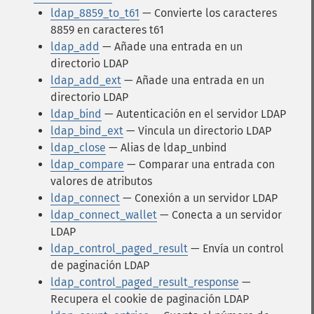
ldap_8859_to_t61
— Convierte los caracteres
8859 en caracteres t61
ldap_add
— Añade una entrada en un
directorio LDAP
ldap_add_ext
— Añade una entrada en un
directorio LDAP
ldap_bind
— Autenticación en el servidor LDAP
ldap_bind_ext
— Vincula un directorio LDAP
ldap_close
— Alias de ldap_unbind
ldap_compare
— Comparar una entrada con
valores de atributos
ldap_connect
— Conexión a un servidor LDAP
ldap_connect_wallet
— Conecta a un servidor
LDAP
ldap_control_paged_result
— Envía un control
de paginación LDAP
ldap_control_paged_result_response
—
Recupera el cookie de paginación LDAP