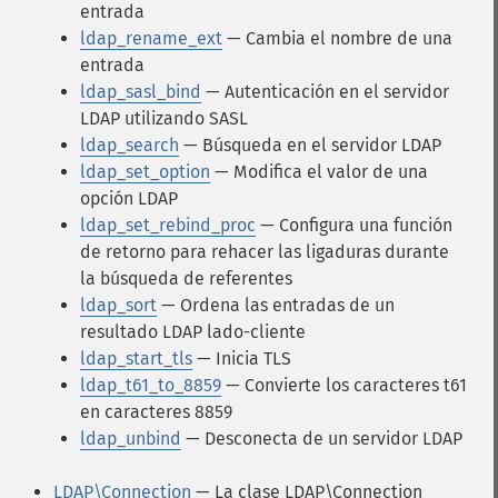
entrada
ldap_rename_ext
— Cambia el nombre de una
entrada
ldap_sasl_bind
— Autenticación en el servidor
LDAP utilizando SASL
ldap_search
— Búsqueda en el servidor LDAP
ldap_set_option
— Modifica el valor de una
opción LDAP
ldap_set_rebind_proc
— Configura una función
de retorno para rehacer las ligaduras durante
la búsqueda de referentes
ldap_sort
— Ordena las entradas de un
resultado LDAP lado-cliente
ldap_start_tls
— Inicia TLS
ldap_t61_to_8859
— Convierte los caracteres t61
en caracteres 8859
ldap_unbind
— Desconecta de un servidor LDAP
LDAP\Connection
— La clase LDAP\Connection