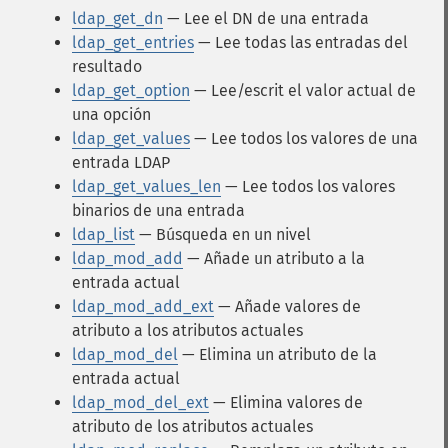
ldap_get_dn
— Lee el DN de una entrada
ldap_get_entries
— Lee todas las entradas del
resultado
ldap_get_option
— Lee/escrit el valor actual de
una opción
ldap_get_values
— Lee todos los valores de una
entrada LDAP
ldap_get_values_len
— Lee todos los valores
binarios de una entrada
ldap_list
— Búsqueda en un nivel
ldap_mod_add
— Añade un atributo a la
entrada actual
ldap_mod_add_ext
— Añade valores de
atributo a los atributos actuales
ldap_mod_del
— Elimina un atributo de la
entrada actual
ldap_mod_del_ext
— Elimina valores de
atributo de los atributos actuales