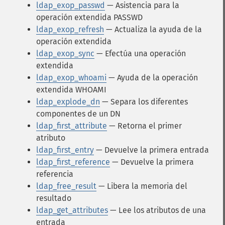
ldap_exop_passwd
— Asistencia para la
operación extendida PASSWD
ldap_exop_refresh
— Actualiza la ayuda de la
operación extendida
ldap_exop_sync
— Efectúa una operación
extendida
ldap_exop_whoami
— Ayuda de la operación
extendida WHOAMI
ldap_explode_dn
— Separa los diferentes
componentes de un DN
ldap_first_attribute
— Retorna el primer
atributo
ldap_first_entry
— Devuelve la primera entrada
ldap_first_reference
— Devuelve la primera
referencia
ldap_free_result
— Libera la memoria del
resultado
ldap_get_attributes
— Lee los atributos de una
entrada