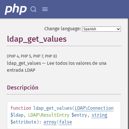
Change language:
ldap_get_values
(PHP 4, PHP 5, PHP 7, PHP 8)
ldap_get_values
—
Lee todos los valores de una
entrada LDAP
Descripción
¶
function
ldap_get_values
(
LDAP\Connection
$ldap
,
LDAP\ResultEntry
$entry
,
string
$attribute
):
array
|
false