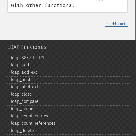
with other functions.
＋
add a note
LDAP Funciones
ldap_​8859_​to_​t61
ldap_​add
ldap_​add_​ext
ldap_​bind
ldap_​bind_​ext
ldap_​close
ldap_​compare
ldap_​connect
ldap_​count_​entries
ldap_​count_​references
ldap_​delete