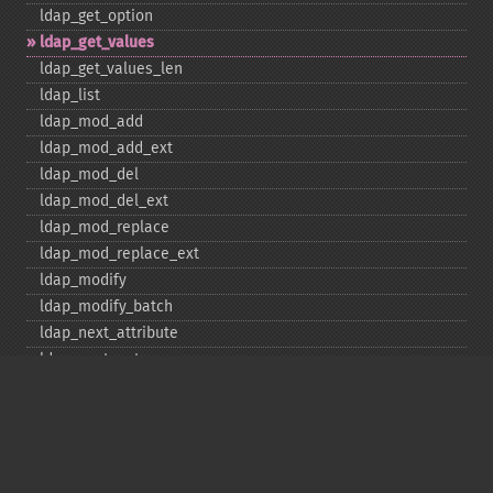
ldap_​get_​option
ldap_​get_​values
ldap_​get_​values_​len
ldap_​list
ldap_​mod_​add
ldap_​mod_​add_​ext
ldap_​mod_​del
ldap_​mod_​del_​ext
ldap_​mod_​replace
ldap_​mod_​replace_​ext
ldap_​modify
ldap_​modify_​batch
ldap_​next_​attribute
ldap_​next_​entry
ldap_​next_​reference
ldap_​parse_​exop
ldap_​parse_​reference
ldap_​parse_​result
ldap_​read