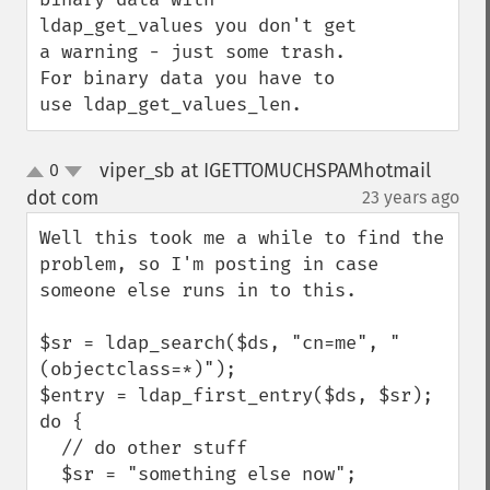
ldap_get_values you don't get 
a warning - just some trash.  
For binary data you have to 
use ldap_get_values_len.
viper_sb at IGETTOMUCHSPAMhotmail
0
up
down
dot com
23 years ago
¶
Well this took me a while to find the 
problem, so I'm posting in case 
someone else runs in to this.

$sr = ldap_search($ds, "cn=me", "
(objectclass=*)");

$entry = ldap_first_entry($ds, $sr);

do {

  // do other stuff

  $sr = "something else now";
