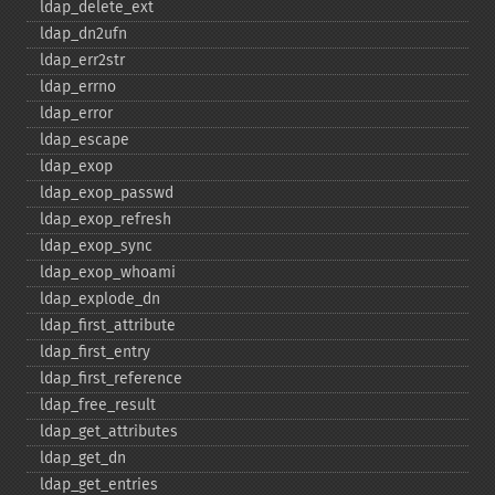
ldap_​delete_​ext
ldap_​dn2ufn
ldap_​err2str
ldap_​errno
ldap_​error
ldap_​escape
ldap_​exop
ldap_​exop_​passwd
ldap_​exop_​refresh
ldap_​exop_​sync
ldap_​exop_​whoami
ldap_​explode_​dn
ldap_​first_​attribute
ldap_​first_​entry
ldap_​first_​reference
ldap_​free_​result
ldap_​get_​attributes
ldap_​get_​dn
ldap_​get_​entries