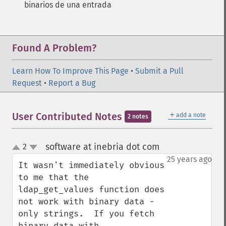
binarios de una entrada
Found A Problem?
Learn How To Improve This Page
•
Submit a Pull
Request
•
Report a Bug
＋
User Contributed Notes
add a note
2 notes
software at inebria dot com
2
¶
up
down
25 years ago
It wasn't immediately obvious 
to me that the 
ldap_get_values function does 
not work with binary data - 
only strings.  If you fetch 
binary data with 