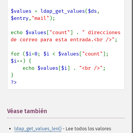
$values 
= 
ldap_get_values
(
$ds
, 
$entry
,
"mail"
);

echo 
$values
[
"count"
] . 
" direcciones 
de correo para esta entrada.<br />"
;

for (
$i
=
0
; 
$i 
< 
$values
[
"count"
]; 
$i
++) {

    echo 
$values
[
$i
] . 
"<br />"
;

?>
Véase también
¶
ldap_get_values_len()
- Lee todos los valores