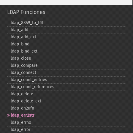
LDAP Funciones
ldap_​8859_​to_​t61
ldap_​add
ldap_​add_​ext
ldap_​bind
ldap_​bind_​ext
ldap_​close
ldap_​compare
ldap_​connect
ldap_​count_​entries
ldap_​count_​references
ldap_​delete
ldap_​delete_​ext
ldap_​dn2ufn
ldap_​err2str
ldap_​errno
ldap_​error