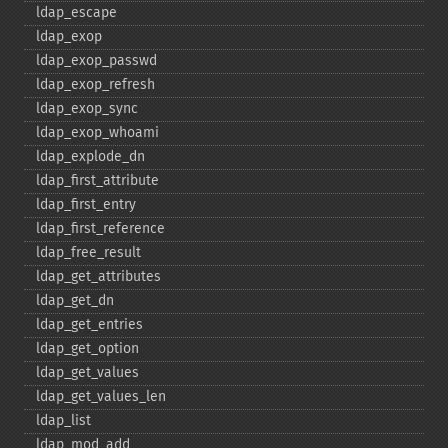
ldap_​escape
ldap_​exop
ldap_​exop_​passwd
ldap_​exop_​refresh
ldap_​exop_​sync
ldap_​exop_​whoami
ldap_​explode_​dn
ldap_​first_​attribute
ldap_​first_​entry
ldap_​first_​reference
ldap_​free_​result
ldap_​get_​attributes
ldap_​get_​dn
ldap_​get_​entries
ldap_​get_​option
ldap_​get_​values
ldap_​get_​values_​len
ldap_​list
ldap_​mod_​add