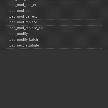
ldap_​mod_​add_​ext
ldap_​mod_​del
ldap_​mod_​del_​ext
ldap_​mod_​replace
ldap_​mod_​replace_​ext
ldap_​modify
ldap_​modify_​batch
ldap_​next_​attribute
ldap_​next_​entry
ldap_​next_​reference
ldap_​parse_​exop
ldap_​parse_​reference
ldap_​parse_​result
ldap_​read
ldap_​rename
ldap_​rename_​ext
ldap_​sasl_​bind
ldap_​search