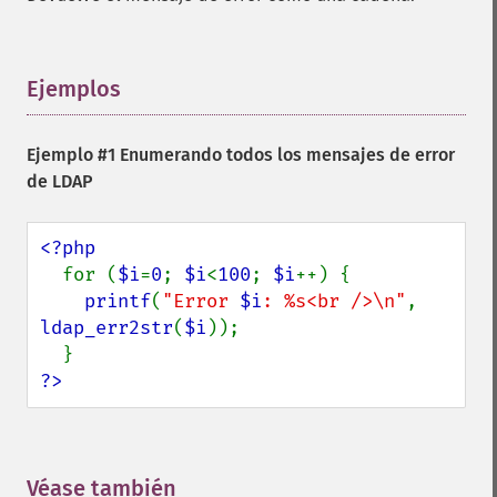
Ejemplos
¶
Ejemplo #1 Enumerando todos los mensajes de error
de LDAP
<?php

for (
$i
=
0
; 
$i
<
100
; 
$i
++) {

printf
(
"Error 
$i
: %s<br />\n"
, 
ldap_err2str
(
$i
));

?>
Véase también
¶