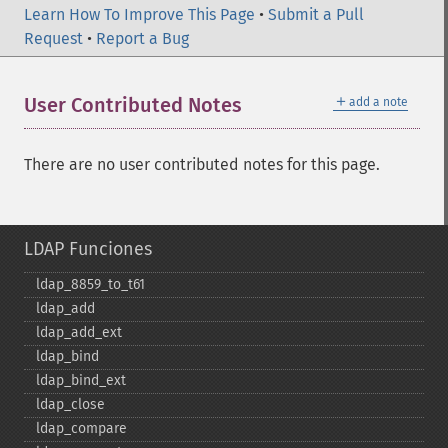
Learn How To Improve This Page
•
Submit a Pull
Request
•
Report a Bug
＋
User Contributed Notes
add a note
There are no user contributed notes for this page.
LDAP Funciones
ldap_​8859_​to_​t61
ldap_​add
ldap_​add_​ext
ldap_​bind
ldap_​bind_​ext
ldap_​close
ldap_​compare