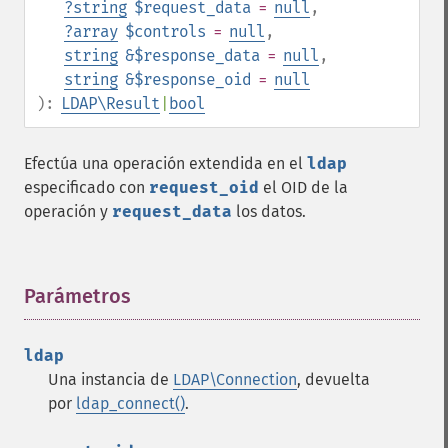
?
string
$request_data
=
null
,
?
array
$controls
=
null
,
string
&$response_data
=
null
,
string
&$response_oid
=
null
):
LDAP\Result
|
bool
Efectúa una operación extendida en el
ldap
especificado con
request_oid
el
OID
de la
operación y
request_data
los datos.
Parámetros
¶
ldap
Una instancia de
LDAP\Connection
, devuelta
por
ldap_connect()
.