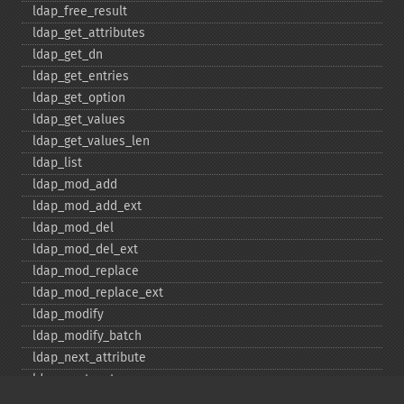
ldap_​free_​result
ldap_​get_​attributes
ldap_​get_​dn
ldap_​get_​entries
ldap_​get_​option
ldap_​get_​values
ldap_​get_​values_​len
ldap_​list
ldap_​mod_​add
ldap_​mod_​add_​ext
ldap_​mod_​del
ldap_​mod_​del_​ext
ldap_​mod_​replace
ldap_​mod_​replace_​ext
ldap_​modify
ldap_​modify_​batch
ldap_​next_​attribute
ldap_​next_​entry
ldap_​next_​reference