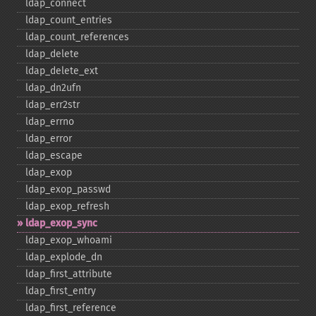
ldap_​connect
ldap_​count_​entries
ldap_​count_​references
ldap_​delete
ldap_​delete_​ext
ldap_​dn2ufn
ldap_​err2str
ldap_​errno
ldap_​error
ldap_​escape
ldap_​exop
ldap_​exop_​passwd
ldap_​exop_​refresh
ldap_​exop_​sync
ldap_​exop_​whoami
ldap_​explode_​dn
ldap_​first_​attribute
ldap_​first_​entry
ldap_​first_​reference