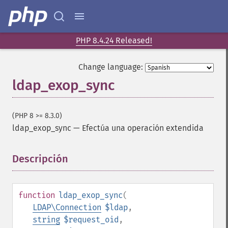
PHP 8.4.24 Released!
Change language:
ldap_exop_sync
(PHP 8 >= 8.3.0)
ldap_exop_sync
—
Efectúa una operación extendida
Descripción
¶
function
ldap_exop_sync
(
LDAP\Connection
$ldap
,
string
$request_oid
,