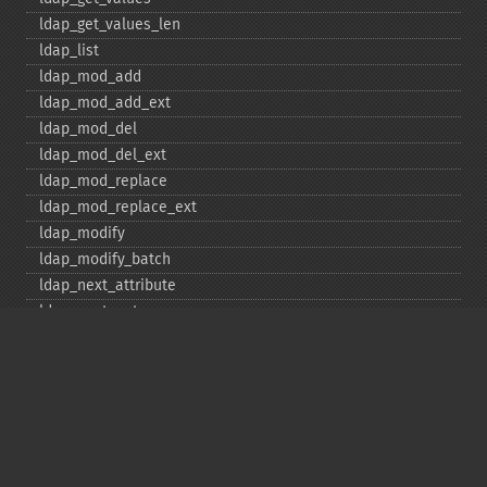
ldap_​get_​values_​len
ldap_​list
ldap_​mod_​add
ldap_​mod_​add_​ext
ldap_​mod_​del
ldap_​mod_​del_​ext
ldap_​mod_​replace
ldap_​mod_​replace_​ext
ldap_​modify
ldap_​modify_​batch
ldap_​next_​attribute
ldap_​next_​entry
ldap_​next_​reference
ldap_​parse_​exop
ldap_​parse_​reference
ldap_​parse_​result
ldap_​read
ldap_​rename