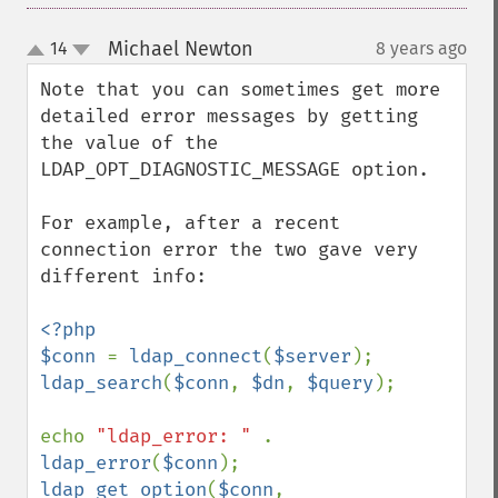
Michael Newton
14
8 years ago
¶
up
down
Note that you can sometimes get more 
detailed error messages by getting 
the value of the 
LDAP_OPT_DIAGNOSTIC_MESSAGE option.

For example, after a recent 
connection error the two gave very 
different info:

<?php

$conn 
= 
ldap_connect
(
$server
ldap_search
(
$conn
, 
$dn
, 
$query
);

echo 
"ldap_error: " 
. 
ldap_error
(
$conn
ldap_get_option
(
$conn
, 