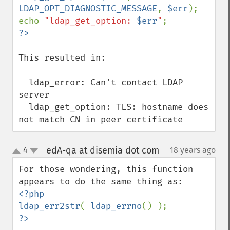
LDAP_OPT_DIAGNOSTIC_MESSAGE
, 
$err
);

echo 
"ldap_get_option: 
$err
"
This resulted in:

  ldap_error: Can't contact LDAP 
server

  ldap_get_option: TLS: hostname does 
not match CN in peer certificate
edA-qa at disemia dot com
4
18 years ago
¶
up
down
For those wondering, this function 
<?php

ldap_err2str
( 
ldap_errno
?>