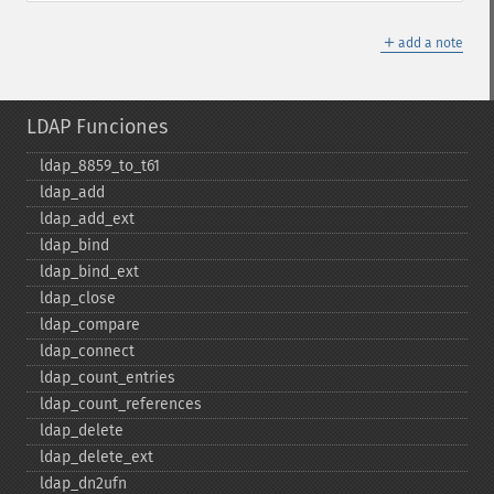
＋
add a note
LDAP Funciones
ldap_​8859_​to_​t61
ldap_​add
ldap_​add_​ext
ldap_​bind
ldap_​bind_​ext
ldap_​close
ldap_​compare
ldap_​connect
ldap_​count_​entries
ldap_​count_​references
ldap_​delete
ldap_​delete_​ext
ldap_​dn2ufn