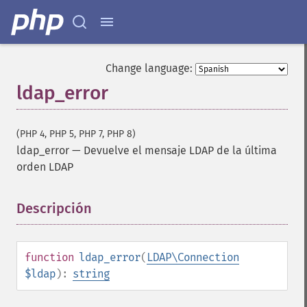
Change language:
ldap_error
(PHP 4, PHP 5, PHP 7, PHP 8)
ldap_error
—
Devuelve el mensaje LDAP de la última
orden LDAP
Descripción
¶
function
ldap_error
(
LDAP\Connection
$ldap
):
string