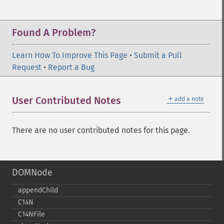
Found A Problem?
Learn How To Improve This Page
•
Submit a Pull
Request
•
Report a Bug
＋
User Contributed Notes
add a note
There are no user contributed notes for this page.
DOMNode
appendChild
C14N
C14NFile