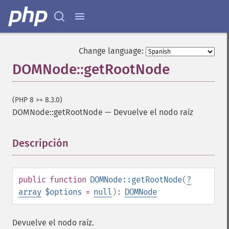
Change language:
DOMNode::getRootNode
(PHP 8 >= 8.3.0)
DOMNode::getRootNode
—
Devuelve el nodo raíz
Descripción
¶
public
function
DOMNode::getRootNode
(
?
array
$options
=
null
):
DOMNode
Devuelve el nodo raíz.