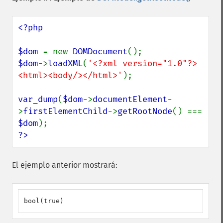
<?php

$dom 
= new 
DOMDocument
$dom
->
loadXML
(
'<?xml version="1.0"?>
<html><body/></html>'
);

var_dump
(
$dom
->
documentElement
-
>
firstElementChild
->
getRootNode
() === 
$dom
?>
El ejemplo anterior mostrará:
bool(true)