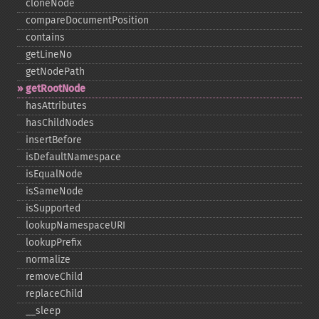
cloneNode
compareDocumentPosition
contains
getLineNo
getNodePath
getRootNode
hasAttributes
hasChildNodes
insertBefore
isDefaultNamespace
isEqualNode
isSameNode
isSupported
lookupNamespaceURI
lookupPrefix
normalize
removeChild
replaceChild
_​_​sleep