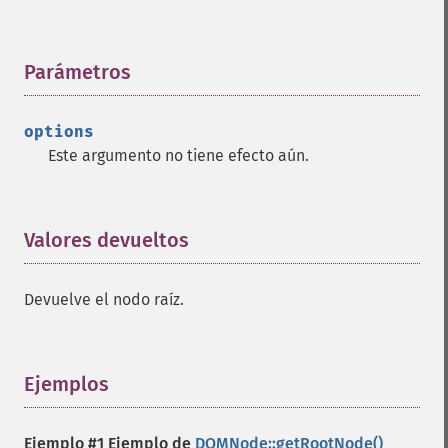
Parámetros
¶
options
Este argumento no tiene efecto aún.
Valores devueltos
¶
Devuelve el nodo raíz.
Ejemplos
¶
Ejemplo #1 Ejemplo de
DOMNode::getRootNode()