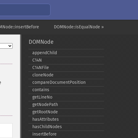
MNode::insertBefore
DOMNode::isEqualNode »
DOMNode
appendChild
C14N
C14NFile
cloneNode
e
compareDocumentPosition
contains
getLineNo
getNodePath
getRootNode
hasAttributes
hasChildNodes
insertBefore