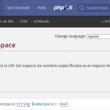
Get Involved
Help
Search docs
ón de XML
DOM
DOMNode
« DO
Change language:
space
i la URI del espacio de nombres especificada es el espacio d
mespace
(
string
$namespace
):
bool