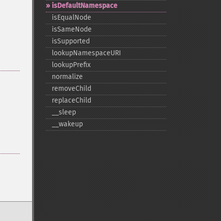
isDefaultNamespace
isEqualNode
isSameNode
isSupported
lookupNamespaceURI
lookupPrefix
normalize
removeChild
replaceChild
_​_​sleep
_​_​wakeup