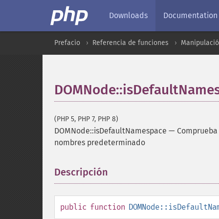
Downloads
Documentation
Prefacio
Referencia de funciones
Manipulaci
DOMNode::isDefaultName
(PHP 5, PHP 7, PHP 8)
DOMNode::isDefaultNamespace
—
Comprueba s
nombres predeterminado
Descripción
¶
public
function
DOMNode::isDefaultNa