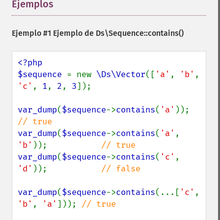
Ejemplos
¶
Ejemplo #1 Ejemplo de
Ds\Sequence::contains()
<?php

$sequence 
= new 
\Ds\Vector
([
'a'
, 
'b'
, 
'c'
, 
1
, 
2
, 
3
]);

var_dump
(
$sequence
->
contains
(
'a'
));    
var_dump
(
$sequence
->
contains
(
'a'
, 
'b'
));           
var_dump
(
$sequence
->
contains
(
'c'
, 
'd'
));           
// false

var_dump
(
$sequence
->
contains
(...[
'c'
, 
'b'
, 
'a'
])); 
// true
