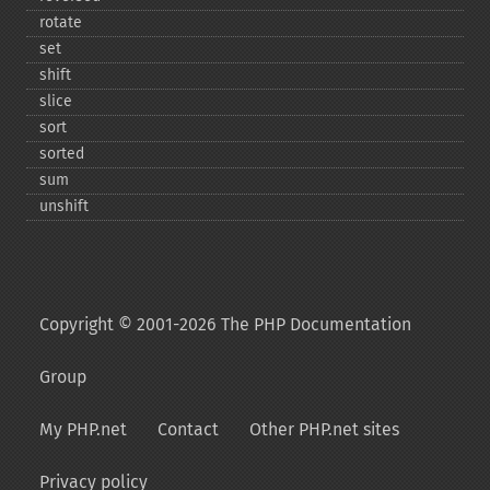
rotate
set
shift
slice
sort
sorted
sum
unshift
Copyright © 2001-2026 The PHP Documentation
Group
My PHP.net
Contact
Other PHP.net sites
Privacy policy