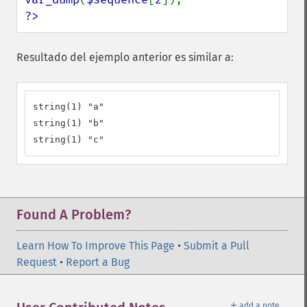
?>
Resultado del ejemplo anterior es similar a:
string(1) "a"

string(1) "b"

string(1) "c"
Found A Problem?
Learn How To Improve This Page
•
Submit a Pull
Request
•
Report a Bug
＋
add a note