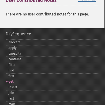
User Contributed Notes
There are no user contributed notes for this page.
Ds\Sequence
allocate
apply
capacity
contains
filter
find
first
get
insert
join
last
map