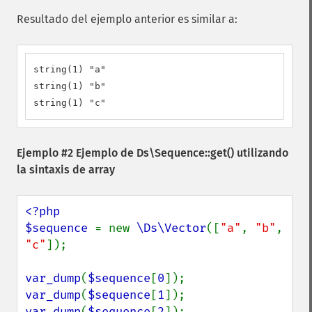
Resultado del ejemplo anterior es similar a:
string(1) "a"

string(1) "b"

string(1) "c"
Ejemplo #2 Ejemplo de
Ds\Sequence::get()
utilizando
la sintaxis de array
<?php

$sequence 
= new 
\Ds\Vector
([
"a"
, 
"b"
, 
"c"
]);

var_dump
(
$sequence
[
0
var_dump
(
$sequence
[
1
var_dump
(
$sequence
[
2