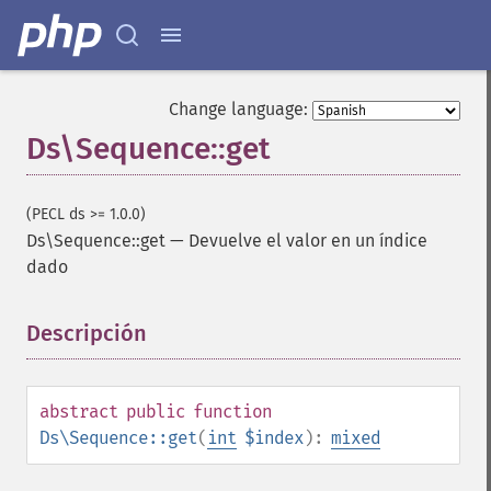
Change language:
Ds\Sequence::get
(PECL ds >= 1.0.0)
Ds\Sequence::get
—
Devuelve el valor en un índice
dado
Descripción
¶
abstract
public
function
Ds\Sequence::get
(
int
$index
):
mixed