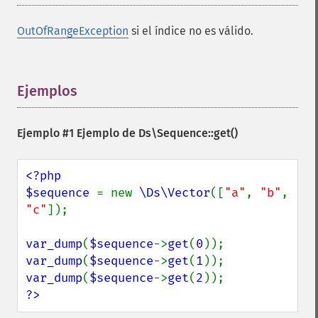
OutOfRangeException
si el índice no es válido.
Ejemplos
¶
Ejemplo #1 Ejemplo de
Ds\Sequence::get()
<?php

$sequence 
= new 
\Ds\Vector
([
"a"
, 
"b"
, 
"c"
]);

var_dump
(
$sequence
->
get
(
0
var_dump
(
$sequence
->
get
(
1
var_dump
(
$sequence
->
get
(
2
?>