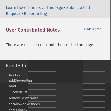
Learn How To Improve This Page
•
Submit a Pull
Request
•
Report a Bug
＋
User Contributed Notes
add a note
There are no user contributed notes for this page.
EventHttp
accept
addServerAlias
bind
_​_​construct
removeServerAlias
setAllowedMethods
setCallback