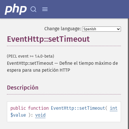
Change language:
EventHttp::setTimeout
(PECL event >= 1.4.0-beta)
EventHttp::setTimeout
—
Define el tiempo máximo de
espera para una petición HTTP
Descripción
¶
public
function
EventHttp::setTimeout
(
int
$value
):
void