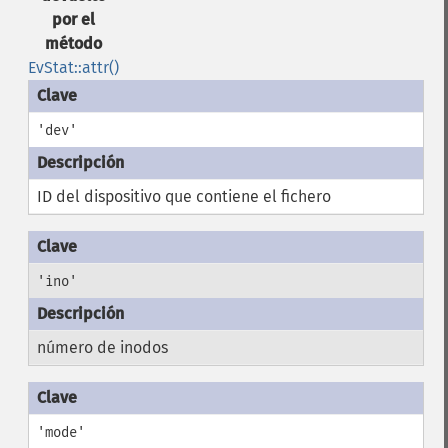
por el
método
EvStat::attr()
'dev'
ID del dispositivo que contiene el fichero
'ino'
número de inodos
'mode'