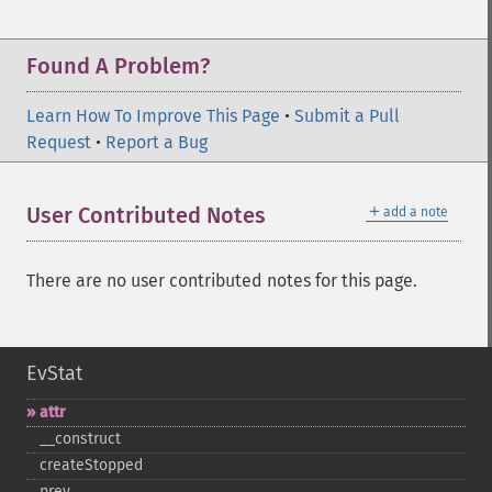
Found A Problem?
Learn How To Improve This Page
•
Submit a Pull
Request
•
Report a Bug
＋
User Contributed Notes
add a note
There are no user contributed notes for this page.
EvStat
attr
_​_​construct
createStopped
prev