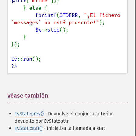
$attr
[
'mtime'
]);

    } else {

fprintf
(
STDERR
, 
"¡El fichero 
`messages` no está presente!"
);

$w
->
stop
();

    }

});

Ev
::
run
?>
Véase también
¶
EvStat::prev()
- Devuelve el conjunto anterior
devuelto por EvStat::attr
EvStat::stat()
- Inicializa la llamada a stat