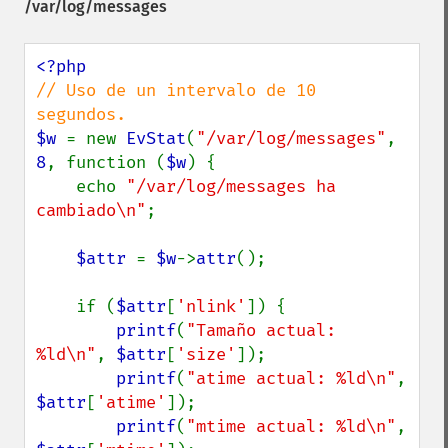
/var/log/messages
// Uso de un intervalo de 10 
$w 
= new 
EvStat
(
"/var/log/messages"
, 
8
, function (
$w
) {

    echo 
"/var/log/messages ha 
cambiado\n"
;

$attr 
= 
$w
->
attr
();

    if (
$attr
[
'nlink'
]) {

printf
(
"Tamaño actual: 
%ld\n"
, 
$attr
[
'size'
]);

printf
(
"atime actual: %ld\n"
, 
$attr
[
'atime'
]);

printf
(
"mtime actual: %ld\n"
, 