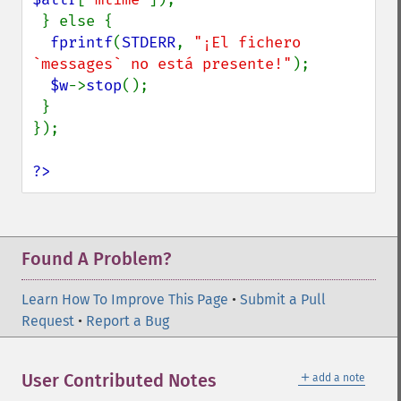
 } else {

fprintf
(
STDERR
, 
"¡El fichero 
`messages` no está presente!"
);

$w
->
stop
();

 }

});

?>
Found A Problem?
Learn How To Improve This Page
•
Submit a Pull
Request
•
Report a Bug
＋
User Contributed Notes
add a note