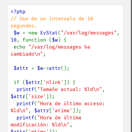
// Uso de un intervalo de 10 
segundos.

$w 
= new 
EvStat
(
"/var/log/messages"
, 
10
, function (
$w
) {

 echo 
"/var/log/messages ha 
cambiado\n"
;

$attr 
= 
$w
->
attr
();

 if (
$attr
[
'nlink'
]) {

printf
(
"Tamaño actual: %ld\n"
, 
$attr
[
'size'
]);

printf
(
"Hora de último acceso: 
%ld\n"
, 
$attr
[
'atime'
]);

printf
(
"Hora de última 
modificación: %ld\n"
, 
$attr
[
'mtime'
]);
