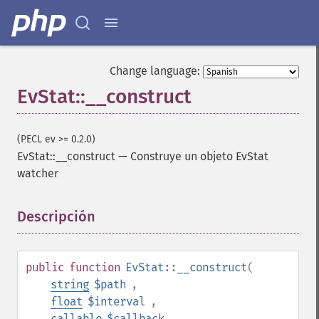
Change language:
EvStat::__construct
(PECL ev >= 0.2.0)
EvStat::__construct
—
Construye un objeto EvStat
watcher
Descripción
¶
public
function
EvStat::__construct
(
string
$path
,
float
$interval
,
callable
$callback
,