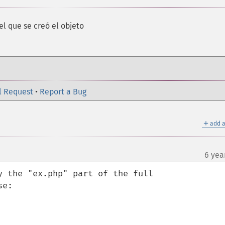
el que se creó el objeto
l Request
•
Report a Bug
＋
add a
6 yea
 the "ex.php" part of the full 
e:
