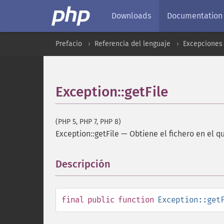
Downloads
Documentation
Prefacio
Referencia del lenguaje
Excepciones 
Exception::getFile
(PHP 5, PHP 7, PHP 8)
Exception::getFile
—
Obtiene el fichero en el q
Descripción
¶
final
public
function
Exception::get