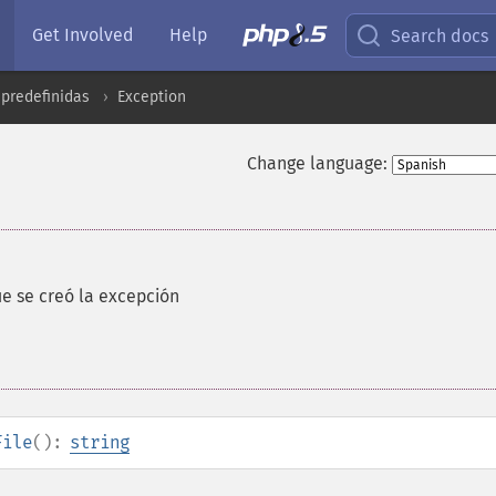
Get Involved
Help
Search docs
predefinidas
Exception
Change language:
ue se creó la excepción
File
():
string