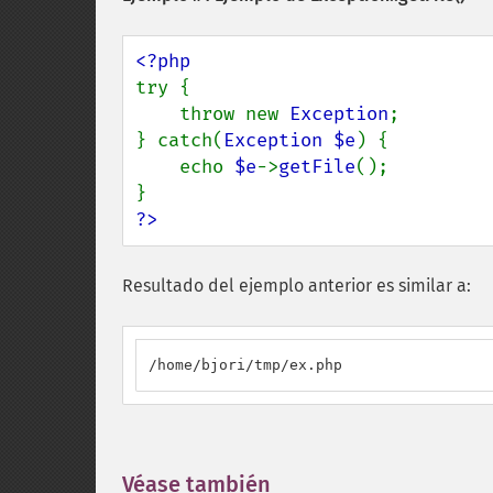
try {

    throw new 
Exception
;

} catch(
Exception $e
) {

    echo 
$e
->
getFile
();

?>
Resultado del ejemplo anterior es similar a:
/home/bjori/tmp/ex.php
Véase también
¶