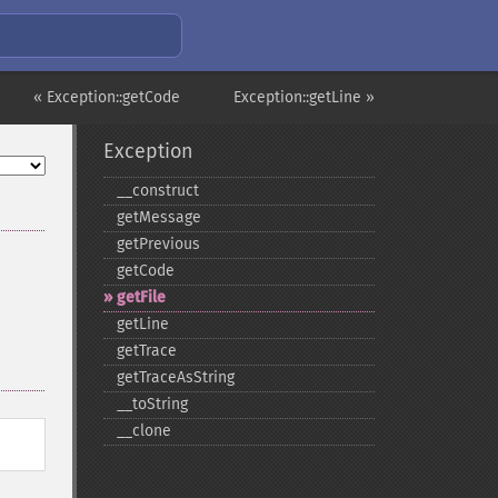
« Exception::getCode
Exception::getLine »
Exception
_​_​construct
getMessage
getPrevious
getCode
getFile
getLine
getTrace
getTraceAsString
_​_​toString
_​_​clone