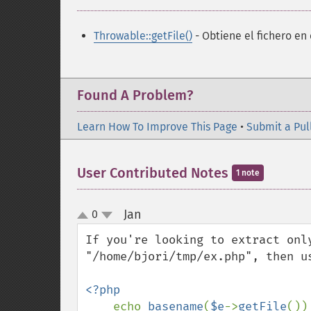
Throwable::getFile()
- Obtiene el fichero en 
Found A Problem?
Learn How To Improve This Page
•
Submit a Pul
User Contributed Notes
1 note
Jan
0
¶
up
down
If you're looking to extract only
"/home/bjori/tmp/ex.php", then us
<?php

echo 
basename
(
$e
->
getFile