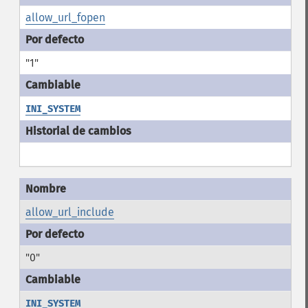
allow_url_fopen
"1"
INI_SYSTEM
allow_url_include
"0"
INI_SYSTEM