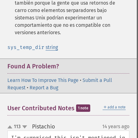
también porque la gente que usa retornos de
carro como elementos serparadores bajo
sistemas Unix podrían experimentar un
comportamiento que no es compatible con
versiones anteriores.
sys_temp_dir
string
Found A Problem?
Learn How To Improve This Page
•
Submit a Pull
Request
•
Report a Bug
＋
User Contributed Notes
add a note
1 note
Pistachio
113
14 years ago
¶
up
down
I'm surprised this isn't mentioned in 