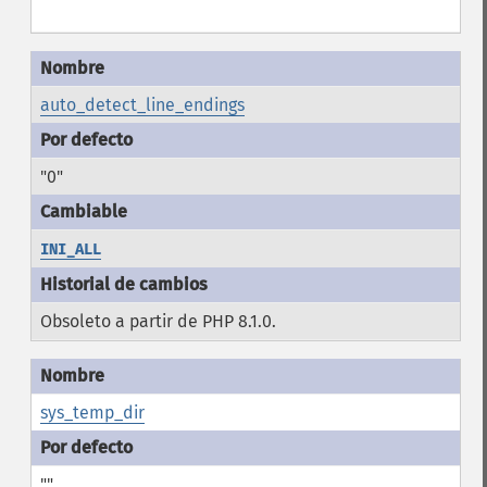
auto_detect_line_endings
"0"
INI_ALL
Obsoleto a partir de PHP 8.1.0.
sys_temp_dir
""