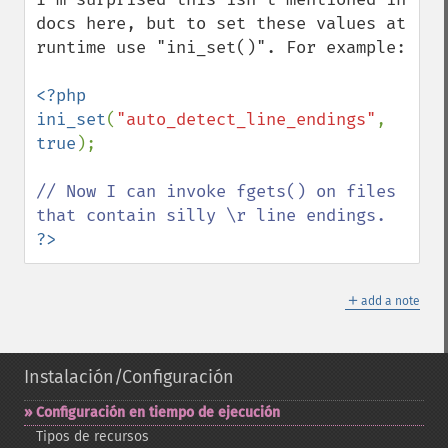
docs here, but to set these values at 
runtime use "ini_set()". For example:

<?php

ini_set
(
"auto_detect_line_endings"
, 
true
);

// Now I can invoke fgets() on files 
?>
＋
add a note
Instalación/Configuración
Configuración en tiempo de ejecución
Tipos de recursos