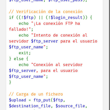
if ((!
$ftp
) || (!
$login_result
)) {

    echo 
"¡La conexión FTP ha 
fallado!"
;

    echo 
"Intento de conexión al 
servidor 
$ftp_server
 para el usuario 
$ftp_user_name
"
;

    exit;

} else {

    echo 
"Conexión al servidor 
$ftp_server
, para el usuario 
$ftp_user_name
"
;

}

$upload 
= 
ftp_put
(
$ftp
, 
$destination_file
, 
$source_file
, 