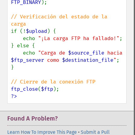
FTP_BINARY
);

// Verificación del estado de la 
if (!
$upload
) {

    echo 
"¡La carga FTP ha fallado!"
;

} else {

    echo 
"Carga de 
$source_file
 hacia 
$ftp_server
 como 
$destination_file
"
;

}

ftp_close
(
$ftp
?>
Found A Problem?
Learn How To Improve This Page
•
Submit a Pull