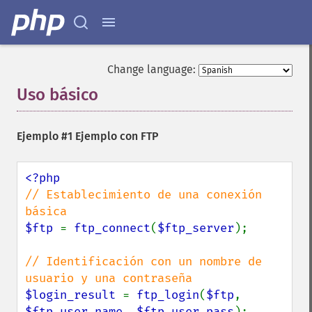
Change language:
Uso básico
¶
Ejemplo #1 Ejemplo con FTP
// Establecimiento de una conexión 
$ftp 
= 
ftp_connect
(
$ftp_server
);

// Identificación con un nombre de 
$login_result 
= 
ftp_login
(
$ftp
, 
$ftp_user_name
, 
$ftp_user_pass
);
