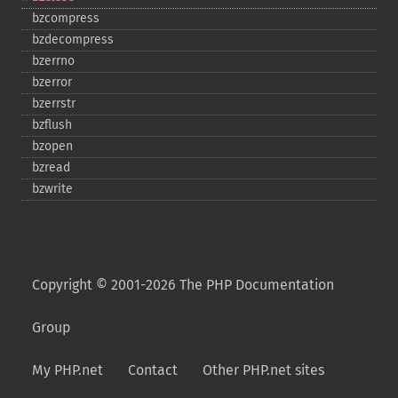
bzcompress
bzdecompress
bzerrno
bzerror
bzerrstr
bzflush
bzopen
bzread
bzwrite
Copyright © 2001-2026 The PHP Documentation
Group
My PHP.net
Contact
Other PHP.net sites