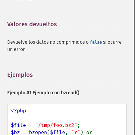
Valores devueltos
¶
Devuelve los datos no comprimidos o
si ocurre
false
un error.
Ejemplos
¶
Ejemplo #1 Ejemplo con
bzread()
<?php

$file 
= 
"/tmp/foo.bz2"
$bz 
= 
bzopen
(
$file
, 
"r"
) or 