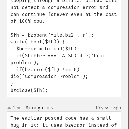
looping through a bzfile. bzread will 
not detect a compression error and 
can continue forever even at the cost 
of 100% cpu.

$fh = bzopen('file.bz2','r');

while(!feof($fh)) {

  $buffer = bzread($fh);

  if($buffer === FALSE) die('Read 
problem');

  if(bzerror($fh) !== 0) 
die('Compression Problem');

}

bzclose($fh);
Anonymous
1
10 years ago
¶
up
down
The earlier posted code has a small 
bug in it: it uses bzerror instead of 