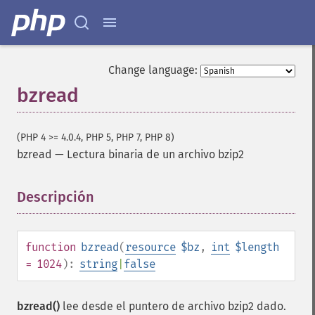
Change language:
bzread
(PHP 4 >= 4.0.4, PHP 5, PHP 7, PHP 8)
bzread
—
Lectura binaria de un archivo bzip2
Descripción
¶
function
bzread
(
resource
$bz
,
int
$length
= 1024
):
string
|
false
bzread()
lee desde el puntero de archivo bzip2 dado.