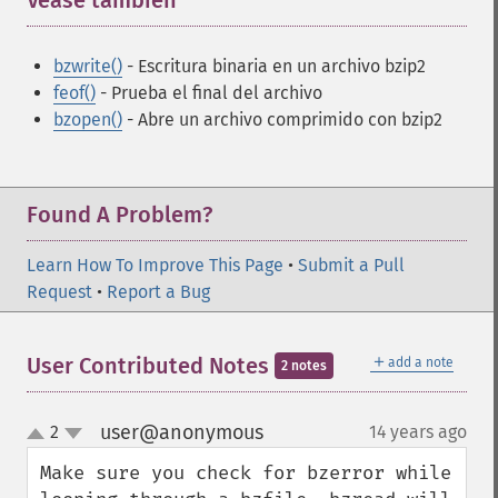
Véase también
¶
bzwrite()
- Escritura binaria en un archivo bzip2
feof()
- Prueba el final del archivo
bzopen()
- Abre un archivo comprimido con bzip2
Found A Problem?
Learn How To Improve This Page
•
Submit a Pull
Request
•
Report a Bug
＋
User Contributed Notes
add a note
2 notes
user@anonymous
2
14 years ago
¶
up
down
Make sure you check for bzerror while 