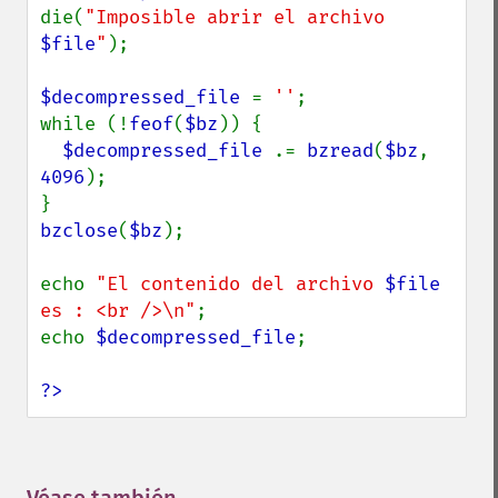
die(
"Imposible abrir el archivo 
$file
"
);

$decompressed_file 
= 
''
;

while (!
feof
(
$bz
)) {

$decompressed_file 
.= 
bzread
(
$bz
, 
4096
);

bzclose
(
$bz
);

echo 
"El contenido del archivo 
$file
es : <br />\n"
;

echo 
$decompressed_file
;

?>