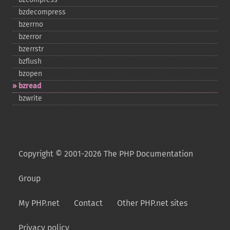
bzdecompress
bzerrno
bzerror
bzerrstr
bzflush
bzopen
bzread
bzwrite
Copyright © 2001-2026 The PHP Documentation
Group
My PHP.net
Contact
Other PHP.net sites
Privacy policy