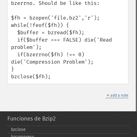
bzerrno. Should be like this:

$fh = bzopen('file.bz2','r');

while(!feof($fh)) {

  $buffer = bzread($fh);

  if($buffer === FALSE) die('Read 
problem');

  if(bzerrno($fh) !== 0) 
die('Compression Problem');

}

bzclose($fh);
＋
add a note
Funciones de Bzip2
bzclose
bzcompress