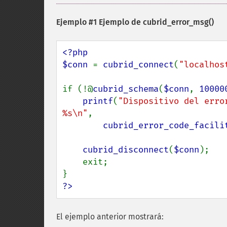
Ejemplo #1 Ejemplo de
cubrid_error_msg()
<?php

$conn 
= 
cubrid_connect
(
"localhos
if (!@
cubrid_schema
(
$conn
, 
10000
printf
(
"Dispositivo del erro
%s\n"
,

cubrid_error_code_facili
cubrid_disconnect
(
$conn
);

    exit;

?>
El ejemplo anterior mostrará: