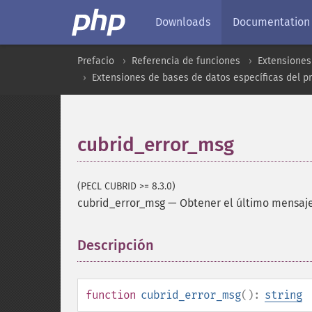
Downloads
Documentation
Prefacio
Referencia de funciones
Extensiones
Extensiones de bases de datos específicas del p
cubrid_error_msg
(PECL CUBRID >= 8.3.0)
cubrid_error_msg
—
Obtener el último mensaje
Descripción
¶
function
cubrid_error_msg
():
string