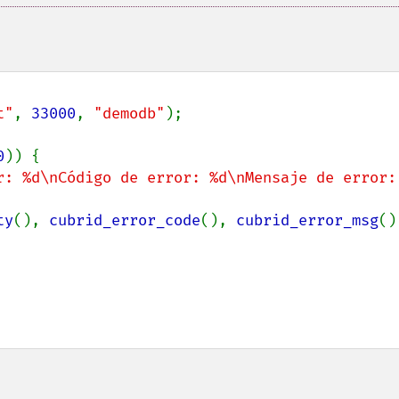
t"
, 
33000
, 
"demodb"
);

0
)) {

r: %d\nCódigo de error: %d\nMensaje de error: 
ty
(), 
cubrid_error_code
(), 
cubrid_error_msg
()