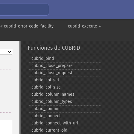
« cubrid_error_code_facility
cubrid_execute »
Funciones de CUBRID
cubrid_​bind
cubrid_​close_​prepare
cubrid_​close_​request
cubrid_​col_​get
cubrid_​col_​size
cubrid_​column_​names
cubrid_​column_​types
cubrid_​commit
cubrid_​connect
cubrid_​connect_​with_​url
cubrid_​current_​oid