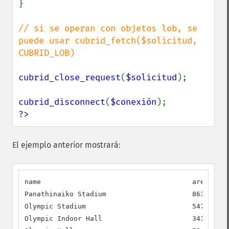
}

// si se operan con objetos lob, se 
puede usar cubrid_fetch($solicitud, 
CUBRID_LOB)

cubrid_close_request
(
$solicitud
);

cubrid_disconnect
(
$conexión
?>
El ejemplo anterior mostrará:
name                                     area     
Panathinaiko Stadium                     86300.00 
Olympic Stadium                          54700.00 
Olympic Indoor Hall                      34100.00 