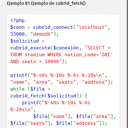
Ejemplo #1 Ejemplo de
cubrid_fetch()
<?php

$conn 
= 
cubrid_connect
(
"localhost"
, 
33000
, 
"demodb"
$solicitud 
= 
cubrid_execute
(
$conexión
, 
"SELECT * 
FROM stadium WHERE nation_code='GRE' 
AND seats > 10000"
);

printf
(
"%-40s %-10s %-6s %-20s\n"
, 
"name"
, 
"area"
, 
"seats"
, 
"address"
);

while (
$fila 
= 
cubrid_fetch
(
$solicitud
)) {

printf
(
"%-40s %-10s %-6s 
%-20s\n"
,

$fila
[
"name"
], 
$fila
[
"area"
], 
$fila
[
"seats"
], 
$fila
[
"address"
]);
