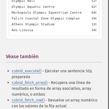
Olympic Hall                             52400.00 
Olympic Aquatic Centre                   42500.00 
Markopoulo Olympic Equestrian Centre     64000.00 
Faliro Coastal Zone Olympic Complex      34650.00 
Athens Olympic Stadium                   120400.00
Ano Liossia                              34000.00 
Véase también
¶
cubrid_execute()
- Ejecutar una sentencia SQL
preparada
cubrid_fetch_array()
- Recupera una línea de
resultado en forma de array asociativo, array
numérico, o ambos
cubrid_fetch_row()
- Devuelve un array numérico
con los valores de la fila actual