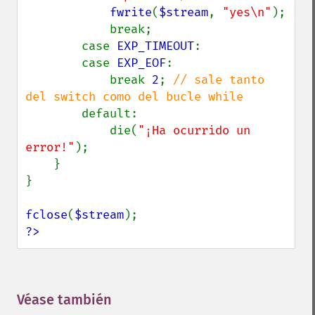
fwrite
(
$stream
, 
"yes\n"
);

            break;

        case 
EXP_TIMEOUT
:

        case 
EXP_EOF
:

            break 
2
; 
// sale tanto 
del switch como del bucle while

default:

            die(
"¡Ha ocurrido un 
error!"
);

    }

}

fclose
(
$stream
?>
Véase también
¶