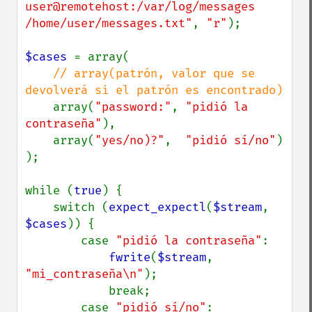
user@remotehost:/var/log/messages 
/home/user/messages.txt"
, 
"r"
);

$cases 
= array(

// array(patrón, valor que se 
devolverá si el patrón es encontrado)

array(
"password:"
, 
"pidió la 
contraseña"
),

    array(
"yes/no)?"
,  
"pidió sí/no"
)

);

while (
true
) {

    switch (
expect_expectl
(
$stream
, 
$cases
)) {

        case 
"pidió la contraseña"
:

fwrite
(
$stream
, 
"mi_contraseña\n"
);

            break;

        case 
"pidió sí/no"
:
