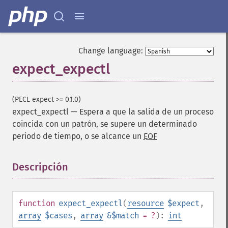
Change language:
expect_expectl
(PECL expect >= 0.1.0)
expect_expectl
—
Espera a que la salida de un proceso
coincida con un patrón, se supere un determinado
periodo de tiempo, o se alcance un
EOF
Descripción
¶
function
expect_expectl
(
resource
$expect
,
array
$cases
,
array
&$match
= ?
):
int